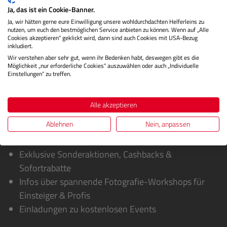
Ja, das ist ein Cookie-Banner.
Herstellerinformationen
Ja, wir hätten gerne eure Einwilligung unsere wohldurchdachten Helferleins zu
nutzen, um euch den bestmöglichen Service anbieten zu können. Wenn auf „Alle
Cookies akzeptieren“ geklickt wird, dann sind auch Cookies mit USA-Bezug
Bewertungen
inkludiert.
Wir verstehen aber sehr gut, wenn ihr Bedenken habt, deswegen gibt es die
Möglichkeit „nur erforderliche Cookies“ auszuwählen oder auch „Individuelle
Einstellungen“ zu treffen.
Alle akzeptieren
Ablehnen
Nein, anpassen
Sie erhalten von uns:
Exklusive Sonderaktionen, Cashbacks &
Sofortrabatte
Infos über spannende Fotografie-Workshops für
Einsteiger & Profis
Einladungen zu kostenlosen Events