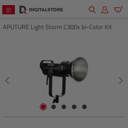
alt springen
Warenk
APUTURE
Light Storm C300x bi-Color Kit
Bildergalerie überspringen