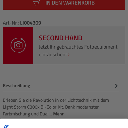
IN DEN WARENKORB
Art-Nr.:
LI004309
SECOND HAND
Jetzt Ihr gebrauchtes Fotoequipment
eintauschen!
Beschreibung
Erleben Sie die Revolution in der Lichttechnik mit dem
Light Storm C300x Bi-Color Kit. Dank modernster
Farbmischung und Dual…
Mehr
Technische Daten