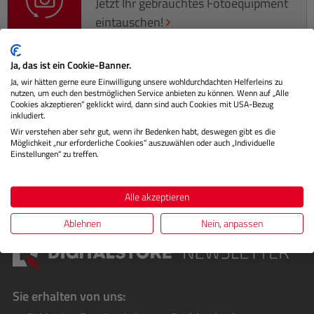
Jetzt Ihr gebrauchtes Fotoequipment
eintauschen!
Ja, das ist ein Cookie-Banner.
Ja, wir hätten gerne eure Einwilligung unsere wohldurchdachten Helferleins zu
nutzen, um euch den bestmöglichen Service anbieten zu können. Wenn auf „Alle
Beschreibung
Cookies akzeptieren“ geklickt wird, dann sind auch Cookies mit USA-Bezug
inkludiert.
Herstellerinformationen
Wir verstehen aber sehr gut, wenn ihr Bedenken habt, deswegen gibt es die
Möglichkeit „nur erforderliche Cookies“ auszuwählen oder auch „Individuelle
Einstellungen“ zu treffen.
Bewertungen
Alle akzeptieren
Ablehnen
Nein, anpassen
Sie erhalten von uns: