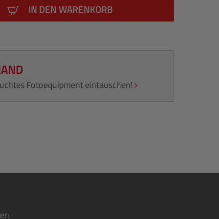
IN DEN WARENKORB
HAND
rauchtes Fotoequipment eintauschen!
ten