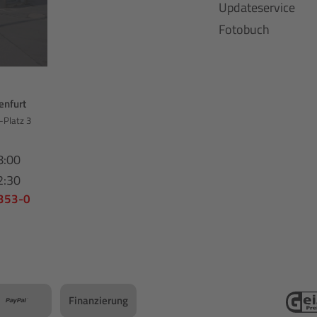
Updateservice
Fotobuch
enfurt
-Platz 3
8:00
2:30
 353-0
Finanzierung