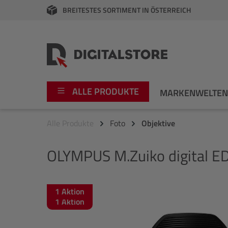
BREITESTES SORTIMENT IN ÖSTERREICH
springen
Zur Hauptnavigation springen
ALLE PRODUKTE
MARKENWELTE
Alle Produkte
Foto
Objektive
Foto
Canon
OLYMPUS
M.Zuiko digital 
Video
Fujifilm
Audio
Leica Boutique
1 Aktion
Bildergalerie überspringen
1 Aktion
Apple
Nikon