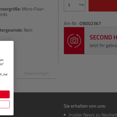
ensorgröße:
Micro-Four-
irds
Art-Nr.:
OB002367
ltergewinde:
Nein
SECOND 
Jetzt Ihr geb
 um
en“
en
Bewertungen
t „nur
Sie erhalten von uns:
Insider News zu Neuhei