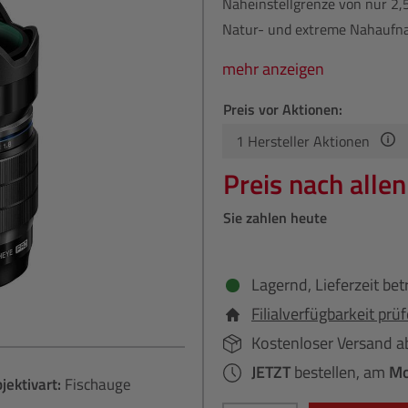
Naheinstellgrenze von nur 2,5
Natur- und extreme Nahaufna
mehr anzeigen
Preis vor Aktionen:
1
Hersteller Aktionen
Preis nach alle
Sie zahlen heute
Lagernd, Lieferzeit bet
Filialverfügbarkeit prü
Kostenloser Versand a
JETZT
bestellen, am
Mo
jektivart:
Fischauge