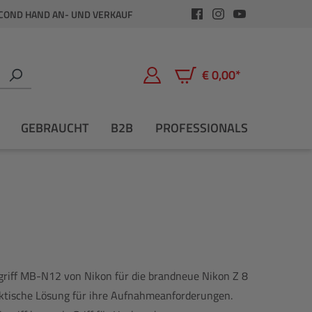
COND HAND AN- UND VERKAUF
€ 0,00*
Warenkorb enthält 0 Positio
GEBRAUCHT
B2B
PROFESSIONALS
riff MB-N12 von Nikon für die brandneue Nikon Z 8
raktische Lösung für ihre Aufnahmeanforderungen.