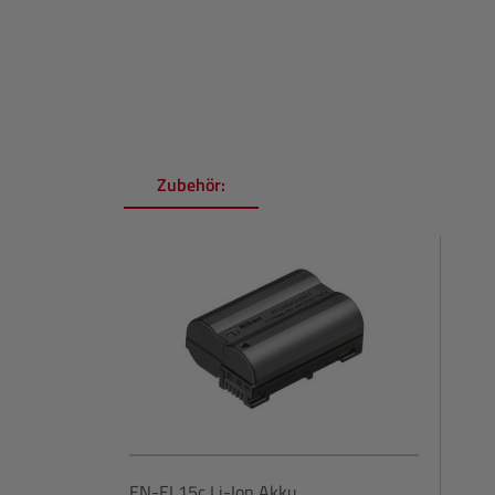
Zubehör:
Produktgalerie überspringen
EN-EL15c Li-Ion Akku