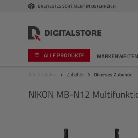
BREITESTES SORTIMENT IN ÖSTERREICH
springen
Zur Hauptnavigation springen
ALLE PRODUKTE
MARKENWELTE
Alle Produkte
Zubehör
Diverses Zubehör
Foto
Canon
NIKON
MB-N12 Multifunktio
Video
Fujifilm
Audio
Leica Boutique
Bildergalerie überspringen
Apple
Nikon