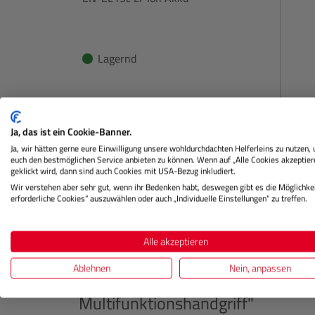
Lagernd
€ 63,99
Preis
Regulärer Preis:
Ja, das ist ein Cookie-Banner.
IN DEN WARENKORB
Ja, wir hätten gerne eure Einwilligung unsere wohldurchdachten Helferleins zu nutzen,
euch den bestmöglichen Service anbieten zu können. Wenn auf „Alle Cookies akzeptier
geklickt wird, dann sind auch Cookies mit USA-Bezug inkludiert.
Wir verstehen aber sehr gut, wenn ihr Bedenken habt, deswegen gibt es die Möglichkei
erforderliche Cookies“ auszuwählen oder auch „Individuelle Einstellungen“ zu treffen.
Beschreibung
Herstellerinformation
Alle akzeptieren
Ablehnen
Nein, anpassen
Produktinformationen "
NIKON
M
Multifunktionshandgriff"