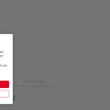
 um
en“
t „nur
en
Bewertungen
B-N12