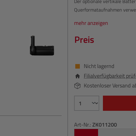
Der optionale vertikale Batter
Querformataufnahmen verwe
mehr anzeigen
Preis
Nicht lagernd
Filialverfügbarkeit prü
Kostenloser Versand a
Art-Nr.:
ZK011200