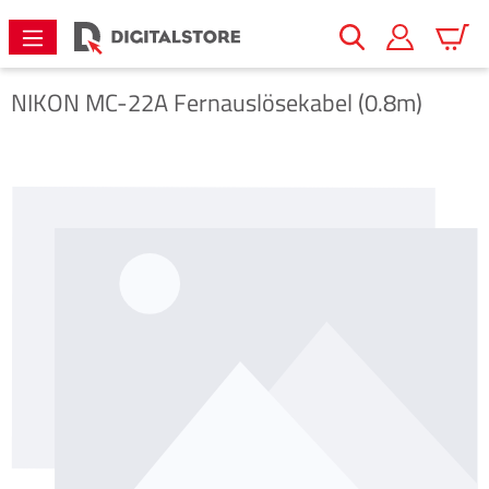
alt springen
Warenk
NIKON
MC-22A Fernauslösekabel (0.8m)
Bildergalerie überspringen