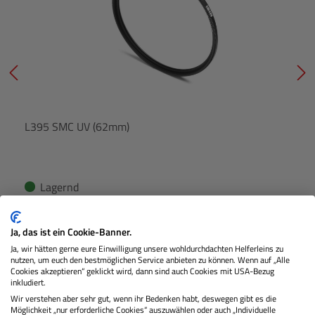
L395 SMC UV (62mm)
Lagernd
Ja, das ist ein Cookie-Banner.
€ 32,90
Preis
Ja, wir hätten gerne eure Einwilligung unsere wohldurchdachten Helferleins zu
Regulärer
nutzen, um euch den bestmöglichen Service anbieten zu können. Wenn auf „Alle
Cookies akzeptieren“ geklickt wird, dann sind auch Cookies mit USA-Bezug
IN DEN WARENKORB
inkludiert.
Wir verstehen aber sehr gut, wenn ihr Bedenken habt, deswegen gibt es die
Möglichkeit „nur erforderliche Cookies“ auszuwählen oder auch „Individuelle