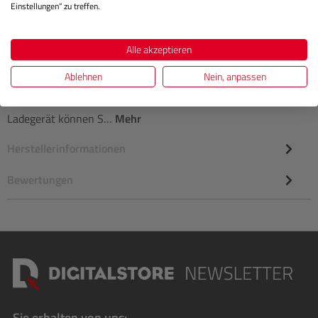
Einstellungen“ zu treffen.
Beschreibung
Alle akzeptieren
Ablehnen
Nein, anpassen
Das Nikon MH-32 Ladegerät ist die perfekte Lösung zum
Aufladen des Lithium-Ionen-Akku EN-EL25. Mit diesem
Ladegerät können S…
Mehr
Herstellerinformationen
Bewertungen
Sie erhalten von uns: