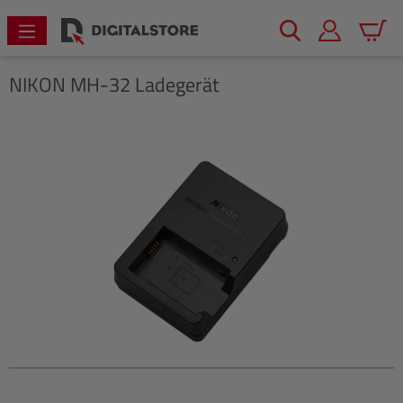
alt springen
Warenk
NIKON
MH-32 Ladegerät
Bildergalerie überspringen