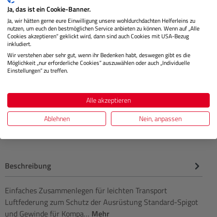
AV PRO SD V60 MK2 128 GB | 1 PACK
Ja, das ist ein Cookie-Banner.
Ja, wir hätten gerne eure Einwilligung unsere wohldurchdachten Helferleins zu
nutzen, um euch den bestmöglichen Service anbieten zu können. Wenn auf „Alle
Cookies akzeptieren“ geklickt wird, dann sind auch Cookies mit USA-Bezug
Lagernd
inkludiert.
Wir verstehen aber sehr gut, wenn ihr Bedenken habt, deswegen gibt es die
Möglichkeit „nur erforderliche Cookies“ auszuwählen oder auch „Individuelle
Einstellungen“ zu treffen.
€ 119,90
Preis
Regulärer 
Alle akzeptieren
IN DEN WARENKORB
Ablehnen
Nein, anpassen
Beschreibung
Einfaches Zusammenlegen für leichten Transport
Luftfederung zum Schutz der Ausrüstung Standard-Spigot
und Gewinde für Kompa…
Mehr