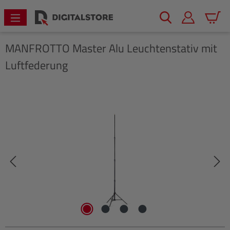
alt springen
Warenk
MANFROTTO
Master Alu Leuchtenstativ mit
Luftfederung
Bildergalerie überspringen