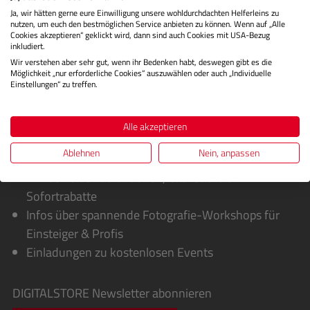
Ja, wir hätten gerne eure Einwilligung unsere wohldurchdachten Helferleins zu
Bewertungen
nutzen, um euch den bestmöglichen Service anbieten zu können. Wenn auf „Alle
Cookies akzeptieren“ geklickt wird, dann sind auch Cookies mit USA-Bezug
inkludiert.
Wir verstehen aber sehr gut, wenn ihr Bedenken habt, deswegen gibt es die
Möglichkeit „nur erforderliche Cookies“ auszuwählen oder auch „Individuelle
Einstellungen“ zu treffen.
Alle akzeptieren
Ablehnen
Nein, anpassen
Sie erhalten von uns:
Exklusive Sonderaktionen, Cashbacks &
Sofortrabatte
Infos über spannende Fotografie-Workshops für
Einsteiger & Profis
Einladungen zu kostenlosen Events
DIGITALSTORE
Newsletter abonnieren