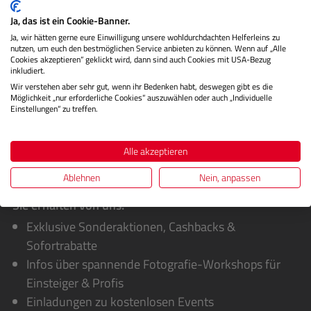
Kreative benötigen die richtigen Werkzeuge, um ihre
Ja, das ist ein Cookie-Banner.
Visionen zum Leben zu erwecken. Das Grafiktablett Medium
Ja, wir hätten gerne eure Einwilligung unsere wohldurchdachten Helferleins zu
Bundle von Xenc…
Mehr
nutzen, um euch den bestmöglichen Service anbieten zu können. Wenn auf „Alle
Cookies akzeptieren“ geklickt wird, dann sind auch Cookies mit USA-Bezug
Bewertungen
inkludiert.
Wir verstehen aber sehr gut, wenn ihr Bedenken habt, deswegen gibt es die
Möglichkeit „nur erforderliche Cookies“ auszuwählen oder auch „Individuelle
Einstellungen“ zu treffen.
Alle akzeptieren
Ablehnen
Nein, anpassen
Sie erhalten von uns:
Exklusive Sonderaktionen, Cashbacks &
Sofortrabatte
Infos über spannende Fotografie-Workshops für
Einsteiger & Profis
Einladungen zu kostenlosen Events