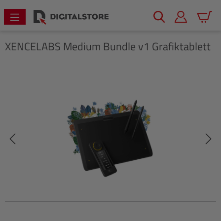
alt springen
Warenk
XENCELABS
Medium Bundle v1 Grafiktablett
Bildergalerie überspringen