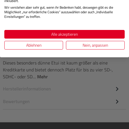
inkludiert.
Regulärer 
Wir verstehen aber sehr gut, wenn ihr Bedenken habt, deswegen gibt es die
IN DEN WARENKORB
Möglichkeit „nur erforderliche Cookies“ auszuwählen oder auch „Individuelle
Einstellungen“ zu treffen.
Alle akzeptieren
Ablehnen
Nein, anpassen
Beschreibung
Dieses besonders dünne Etui ist kaum größer als eine
Kreditkarte und bietet dennoch Platz für bis zu vier SD-,
SDHC- oder SD…
Mehr
Herstellerinformationen
Bewertungen