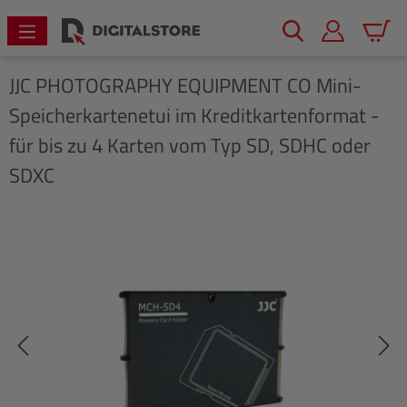
alt springen
Warenk
JJC PHOTOGRAPHY EQUIPMENT CO
Mini-
Speicherkartenetui im Kreditkartenformat -
für bis zu 4 Karten vom Typ SD, SDHC oder
SDXC
Bildergalerie überspringen