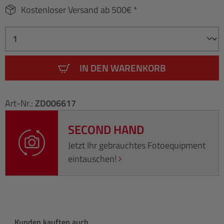
Kostenloser Versand ab 500€ *
IN DEN WARENKORB
Art-Nr.:
ZD006617
SECOND HAND
Jetzt Ihr gebrauchtes Fotoequipment
eintauschen!
Produktgalerie überspringen
Kunden kauften auch