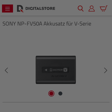
alt springen
Warenk
SONY
NP-FV50A Akkusatz für V-Serie
Bildergalerie überspringen