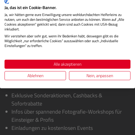
Handycam filmen,…
Mehr
Ja, das ist ein Cookie-Banner.
Herstellerinformationen
Ja, wir hätten gerne eure Einwilligung unsere wohldurchdachten Helferleins zu
nutzen, um euch den bestmöglichen Service anbieten zu können. Wenn auf „Alle
Cookies akzeptieren“ geklickt wird, dann sind auch Cookies mit USA-Bezug
Bewertungen
inkludiert.
Wir verstehen aber sehr gut, wenn ihr Bedenken habt, deswegen gibt es die
Möglichkeit „nur erforderliche Cookies“ auszuwählen oder auch „Individuelle
Einstellungen“ zu treffen.
Alle akzeptieren
Ablehnen
Nein, anpassen
Sie erhalten von uns:
Exklusive Sonderaktionen, Cashbacks &
Sofortrabatte
Infos über spannende Fotografie-Workshops für
Einsteiger & Profis
Einladungen zu kostenlosen Events