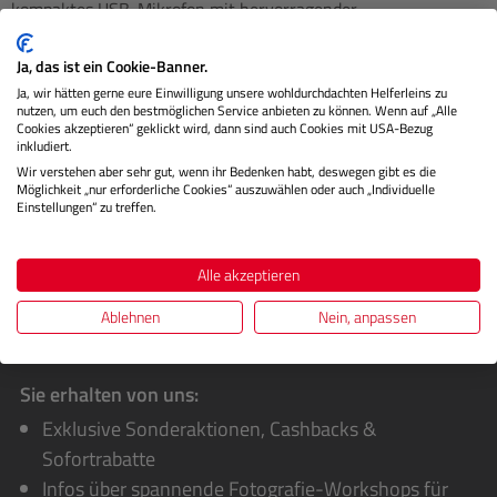
kompaktes USB-Mikrofon mit hervorragender
Audioqualität. Mit seinem s…
Mehr
Ja, das ist ein Cookie-Banner.
Technische Daten
Ja, wir hätten gerne eure Einwilligung unsere wohldurchdachten Helferleins zu
nutzen, um euch den bestmöglichen Service anbieten zu können. Wenn auf „Alle
Herstellerinformationen
Cookies akzeptieren“ geklickt wird, dann sind auch Cookies mit USA-Bezug
inkludiert.
Wir verstehen aber sehr gut, wenn ihr Bedenken habt, deswegen gibt es die
Bewertungen
Möglichkeit „nur erforderliche Cookies“ auszuwählen oder auch „Individuelle
Einstellungen“ zu treffen.
Alle akzeptieren
Ablehnen
Nein, anpassen
Sie erhalten von uns:
Exklusive Sonderaktionen, Cashbacks &
Sofortrabatte
Infos über spannende Fotografie-Workshops für