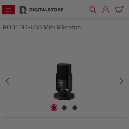
alt springen
Warenk
RODE
NT-USB Mini Mikrofon
Bildergalerie überspringen