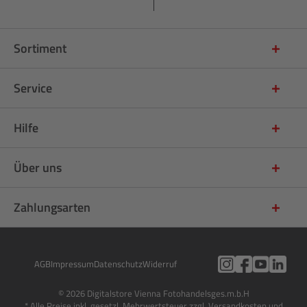
Sortiment
Service
Hilfe
Über uns
Zahlungsarten
AGB
Impressum
Datenschutz
Widerruf
© 2026 Digitalstore Vienna Fotohandelsges.m.b.H
* Alle Preise inkl. gesetzl. Mehrwertsteuer zzgl. Versandkosten und