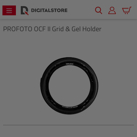
alt springen
Warenk
PROFOTO
OCF II Grid & Gel Holder
Bildergalerie überspringen