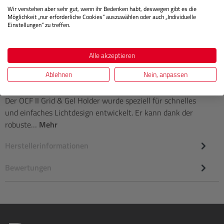
Regulärer 
Wir verstehen aber sehr gut, wenn ihr Bedenken habt, deswegen gibt es die
IN DEN WARENKORB
Möglichkeit „nur erforderliche Cookies“ auszuwählen oder auch „Individuelle
Einstellungen“ zu treffen.
Alle akzeptieren
Ablehnen
Nein, anpassen
Beschreibung
Der OCF II Grid & Gel Holder wurde speziell für schnelles
und einfaches Lichtdesign entwickelt. Er kann dank der
robuste…
Mehr
Herstellerinformationen
Bewertungen