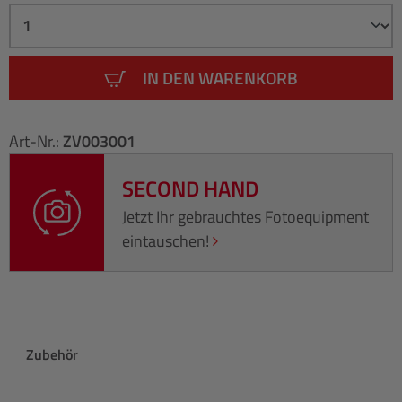
IN DEN WARENKORB
Art-Nr.:
ZV003001
SECOND HAND
Jetzt Ihr gebrauchtes Fotoequipment
eintauschen!
Produktgalerie überspringen
Zubehör