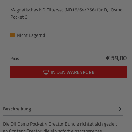
Magnetisches ND Filterset (ND16/64/256) für DJI Osmo
Pocket 3
Nicht Lagernd
€ 59,00
Preis
Regulärer
IN DEN WARENKORB
Beschreibung
Die DJI Osmo Pocket 4 Creator Bundle richtet sich gezielt
an Content Creator, die ein sofort einsatzbereites