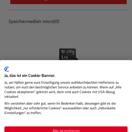
Produktgalerie überspringen
Speichermedien microSD
Ja, das ist ein Cookie-Banner.
Ja, wir hätten gerne eure Einwilligung unsere wohldurchdachten Helferleins zu
nutzen, um euch den bestmöglichen Service anbieten zu können. Wenn auf „Alle
Cookies akzeptieren“ geklickt wird, dann sind auch Cookies mit USA-Bezug
inkludiert.
Wir verstehen aber sehr gut, wenn ihr Bedenken habt, deswegen gibt es die
AV PRO microSD V30 MK2 1 TB
Möglichkeit „nur erforderliche Cookies“ auszuwählen oder auch „Individuelle
Einstellungen“ zu treffen.
Lagernd
Alle akzeptieren