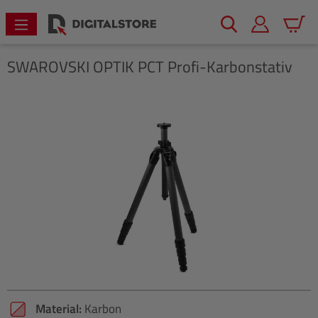
alt springen
Warenk
SWAROVSKI OPTIK
PCT Profi-Karbonstativ
Bildergalerie überspringen
Material:
Karbon