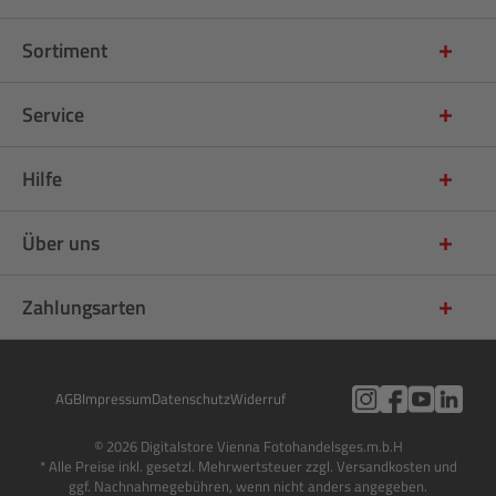
Sortiment
Service
Hilfe
Über uns
Zahlungsarten
AGB
Impressum
Datenschutz
Widerruf
© 2026 Digitalstore Vienna Fotohandelsges.m.b.H
* Alle Preise inkl. gesetzl. Mehrwertsteuer zzgl. Versandkosten und
ggf. Nachnahmegebühren, wenn nicht anders angegeben.