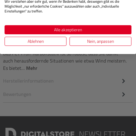
IN DEN WARENKORB
Wir verstehen aber sehr gut, wenn ihr Bedenken habt, deswegen gibt es die
Möglichkeit „nur erforderliche Cookies“ auszuwählen oder auch „Individuelle
Einstellungen“ zu treffen.
Alle akzeptieren
Beschreibung
Ablehnen
Nein, anpassen
Das PCT Profi-Karbonstativ ist so robust, dass Sie damit
auch herausfordernde Situationen wie etwa Wind meistern.
Es bietet…
Mehr
Herstellerinformationen
Bewertungen