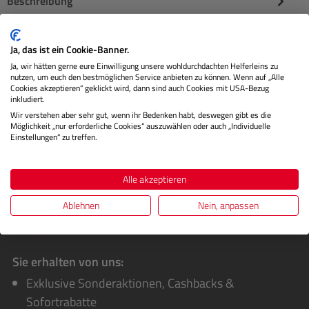
Beschreibung
Die Canon PFI-3100 Tinte ist die ideale Wahl für
Ja, das ist ein Cookie-Banner.
professionelle Drucker, die Wert auf präzise und
Ja, wir hätten gerne eure Einwilligung unsere wohldurchdachten Helferleins zu
hochwertige Druckergebniss…
Mehr
nutzen, um euch den bestmöglichen Service anbieten zu können. Wenn auf „Alle
Cookies akzeptieren“ geklickt wird, dann sind auch Cookies mit USA-Bezug
Herstellerinformationen
inkludiert.
Wir verstehen aber sehr gut, wenn ihr Bedenken habt, deswegen gibt es die
Möglichkeit „nur erforderliche Cookies“ auszuwählen oder auch „Individuelle
Bewertungen
Einstellungen“ zu treffen.
Alle akzeptieren
Ablehnen
Nein, anpassen
Sie erhalten von uns:
Exklusive Sonderaktionen, Cashbacks &
Sofortrabatte