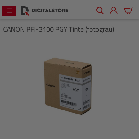
alt springen
Warenk
CANON
PFI-3100 PGY Tinte (fotograu)
Bildergalerie überspringen