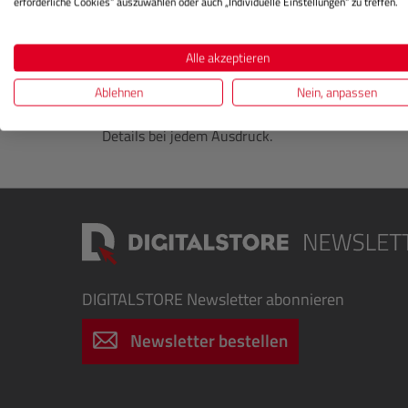
erforderliche Cookies“ auszuwählen oder auch „Individuelle Einstellungen“ zu treffen.
Diese Tinte ist kompatibel mit dem Canon ima
imagePROGRAF PRO-4600, Canon imagePROGRA
Alle akzeptieren
2600S, Canon imagePROGRAF GP-4600S und C
Ablehnen
Nein, anpassen
Verlassen Sie sich auf die echte Canon Qualität 
Details bei jedem Ausdruck.
DIGITALSTORE
Newsletter abonnieren
Newsletter bestellen