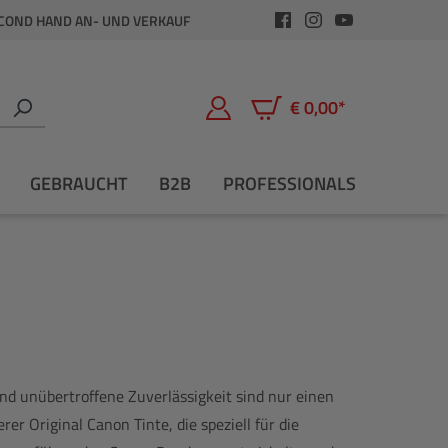
COND HAND AN- UND VERKAUF
€ 0,00*
Warenkorb enthält 0 Positio
GEBRAUCHT
B2B
PROFESSIONALS
nd unübertroffene Zuverlässigkeit sind nur einen
rer Original Canon Tinte, die speziell für die