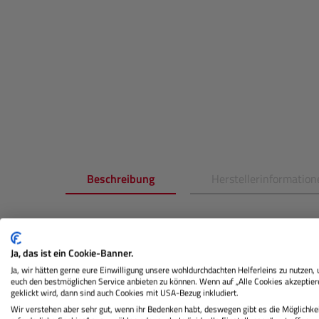
Beschreibung
Herstellerinformation
Produktinformationen "
CANON
PF
"
Ja, das ist ein Cookie-Banner.
Ja, wir hätten gerne eure Einwilligung unsere wohldurchdachten Helferleins zu nutzen,
Naturgetreue Druckqualität und unübertroffene Z
euch den bestmöglichen Service anbieten zu können. Wenn auf „Alle Cookies akzeptier
geklickt wird, dann sind auch Cookies mit USA-Bezug inkludiert.
entfernt mit unserer Original Canon Tinte, die spe
Wir verstehen aber sehr gut, wenn ihr Bedenken habt, deswegen gibt es die Möglichkei
von führenden Canon Druckern entwickelt wurd