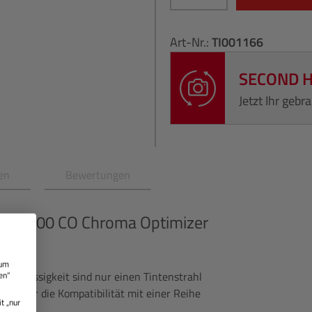
Art-Nr.:
TI001166
SECOND 
Jetzt Ihr geb
en
Bewertungen
I-3300 CO Chroma Optimizer
 um
uverlässigkeit sind nur einen Tintenstrahl
en“
ziell für die Kompatibilität mit einer Reihe
t „nur
e.