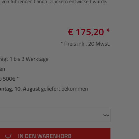
he von führenden Canon Druckern entwickelt wurde.
€ 175,20 *
* Preis inkl. 20 Mwst.
rägt 1 bis 3 Werktage
fen
b 500€ *
ntag, 10. August
geliefert bekommen
IN DEN WARENKORB