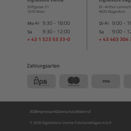
Stiftgasse 21
Dr.-Arthur-Lemisch
1070 Wien
9020 Klagenfurt
9:30 - 18:00
9:00 - 1
Mo-Fr
Di-Fr
9:30 - 12:00
9:00 - 1
Sa
Sa
+ 43 1 523 53 33-0
+ 43 463 304
Zahlungsarten
AGB
Impressum
Datenschutz
Widerruf
© 2026 Digitalstore Vienna Fotohandelsges.m.b.H