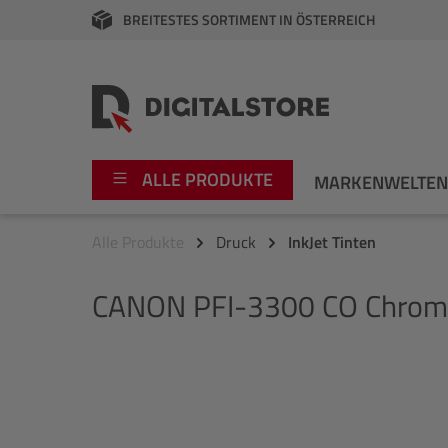
BREITESTES SORTIMENT IN ÖSTERREICH
springen
Zur Hauptnavigation springen
ALLE PRODUKTE
MARKENWELTE
Alle Produkte
Druck
InkJet Tinten
Foto
Canon
CANON
PFI-3300 CO Chrom
Video
Fujifilm
Audio
Leica Boutique
Bildergalerie überspringen
Apple
Nikon