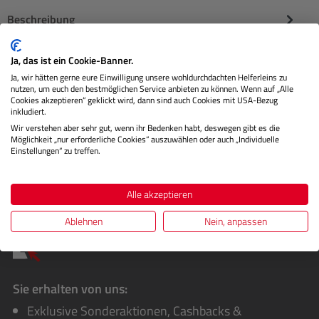
Beschreibung
Naturgetreue Druckqualität und unübertroffene
Ja, das ist ein Cookie-Banner.
Zuverlässigkeit sind nur einen Tintenstrahl entfernt mit
Ja, wir hätten gerne eure Einwilligung unsere wohldurchdachten Helferleins zu
unserer Original Cano…
Mehr
nutzen, um euch den bestmöglichen Service anbieten zu können. Wenn auf „Alle
Cookies akzeptieren“ geklickt wird, dann sind auch Cookies mit USA-Bezug
inkludiert.
Herstellerinformationen
Wir verstehen aber sehr gut, wenn ihr Bedenken habt, deswegen gibt es die
Möglichkeit „nur erforderliche Cookies“ auszuwählen oder auch „Individuelle
Bewertungen
Einstellungen“ zu treffen.
Alle akzeptieren
Ablehnen
Nein, anpassen
Sie erhalten von uns:
Exklusive Sonderaktionen, Cashbacks &