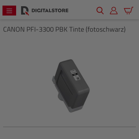
alt springen
Warenk
CANON
PFI-3300 PBK Tinte (fotoschwarz)
Bildergalerie überspringen