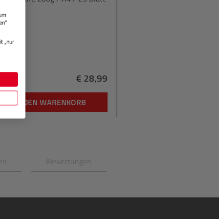
 um
en“
gernd
t „nur
€ 28,99
Regulärer Preis:
IN DEN WARENKORB
en
Bewertungen