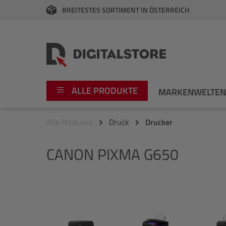
BREITESTES SORTIMENT IN ÖSTERREICH
springen
Zur Hauptnavigation springen
ALLE PRODUKTE
MARKENWELTE
Alle Produkte
Druck
Drucker
Foto
Canon
CANON
PIXMA G650
Video
Fujifilm
Audio
Leica Boutique
Bildergalerie überspringen
Apple
Nikon