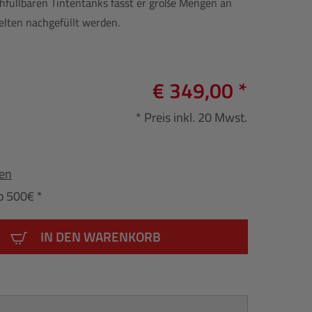
chfüllbaren Tintentanks fasst er große Mengen an
elten nachgefüllt werden.
€ 349,00 *
* Preis inkl. 20 Mwst.
fen
b 500€ *
IN DEN WARENKORB