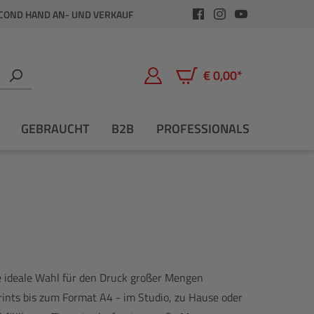
COND HAND AN- UND VERKAUF
€ 0,00*
Warenkorb enthält 0 Positio
GEBRAUCHT
B2B
PROFESSIONALS
 ideale Wahl für den Druck großer Mengen
rints bis zum Format A4 - im Studio, zu Hause oder