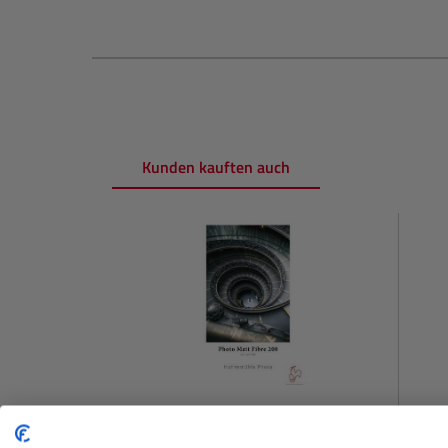
Kunden kauften auch
Produktgalerie überspringen
Photo Matt Fibre 200g / 10x15cm /
Photo 