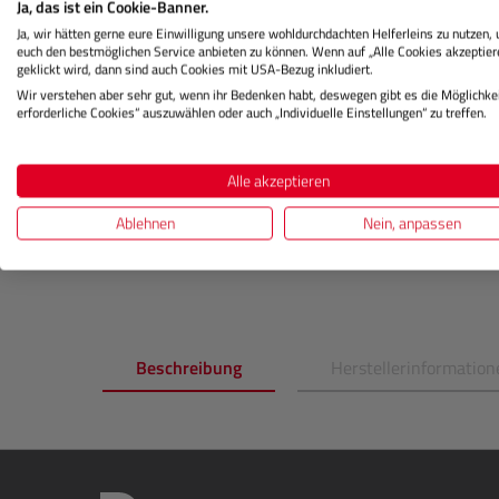
Ja, das ist ein Cookie-Banner.
50 Blatt
Ja, wir hätten gerne eure Einwilligung unsere wohldurchdachten Helferleins zu nutzen,
euch den bestmöglichen Service anbieten zu können. Wenn auf „Alle Cookies akzeptier
geklickt wird, dann sind auch Cookies mit USA-Bezug inkludiert.
Lagernd
La
Wir verstehen aber sehr gut, wenn ihr Bedenken habt, deswegen gibt es die Möglichkei
erforderliche Cookies“ auszuwählen oder auch „Individuelle Einstellungen“ zu treffen.
€ 15,99
Alle akzeptieren
Preis
Preis
Regulärer Preis:
Ablehnen
Nein, anpassen
IN DEN WARENKORB
Beschreibung
Herstellerinformation