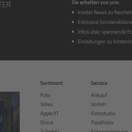
Sie erhalten von uns:
Insider News zu Neuhei
Exklusive Sonderaktione
Infos über spannende Fo
Einladungen zu kostenl
Sortiment
Service
Foto
Ankauf
Video
Verleih
Apple/IT
Fotostudio
Druck
Passfotos
Zubehör
Sensorreinigung