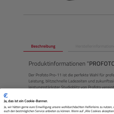
Beschreibung
Herstellerinformation
Produktinformationen "
PROFOT
Der Profoto Pro-11 ist die perfekte Wahl für prof
Leistung, blitzschnelle Ladezeiten und zukunftss
leistungsstärkster Studioblitz von Profoto verei
absolute Zuverlässigkeit und innovative AirX-Te
Ja, das ist ein Cookie-Banner.
Mit einer ultrakurzen Blitzdauer von bis zu 1/80
Ja, wir hätten gerne eure Einwilligung unsere wohldurchdachten Helferleins zu nutzen,
ermöglicht der Pro-11 gestochen scharfe Aufnah
euch den bestmöglichen Service anbieten zu können. Wenn auf „Alle Cookies akzeptier