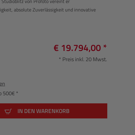
 Studioblitz von Profoto vereint er
keit, absolute Zuverlässigkeit und innovative
€ 19.794,00 *
* Preis inkl. 20 Mwst.
fen
b 500€ *
IN DEN WARENKORB