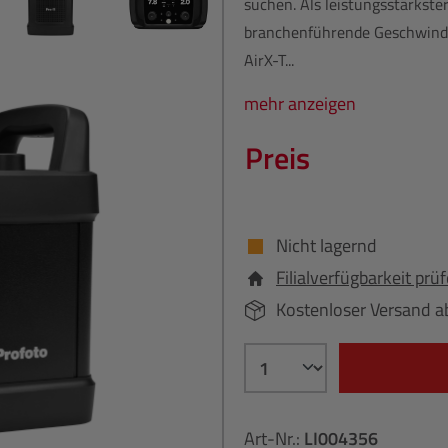
suchen. Als leistungsstärkster
branchenführende Geschwindig
AirX-T...
mehr anzeigen
Preis
Nicht lagernd
Filialverfügbarkeit prü
Kostenloser Versand a
Art-Nr.:
LI004356