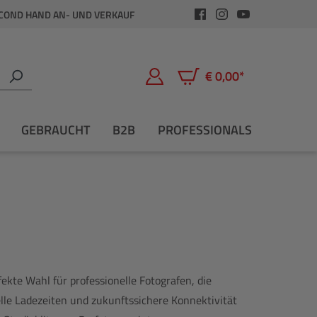
COND HAND AN- UND VERKAUF
€ 0,00*
Warenkorb enthält 0 Positio
GEBRAUCHT
B2B
PROFESSIONALS
fekte Wahl für professionelle Fotografen, die
lle Ladezeiten und zukunftssichere Konnektivität