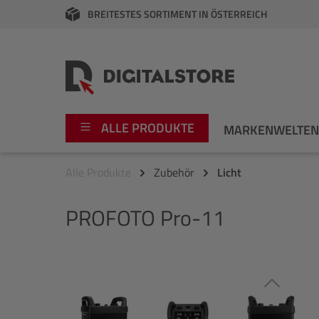
BREITESTES SORTIMENT IN ÖSTERREICH
springen
Zur Hauptnavigation springen
ALLE PRODUKTE
MARKENWELTE
Alle Produkte
Zubehör
Licht
Foto
Canon
PROFOTO
Pro-11
Video
Fujifilm
Audio
Leica Boutique
Bildergalerie überspringen
Apple
Nikon