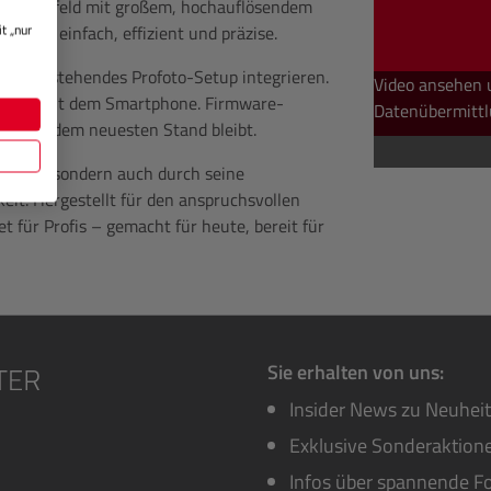
e Bedienfeld mit großem, hochauflösendem
t „nur
tzung – einfach, effizient und präzise.
n Ihr bestehendes Profoto-Setup integrieren.
Video ansehen 
 sogar mit dem Smartphone. Firmware-
Datenübermittl
mer auf dem neuesten Stand bleibt.
istung, sondern auch durch seine
eit. Hergestellt für den anspruchsvollen
et für Profis – gemacht für heute, bereit für
Sie erhalten von uns:
Insider News zu Neuhei
Exklusive Sonderaktione
Infos über spannende Fo