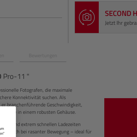
SECOND 
Jetzt Ihr geb
en
Bewertungen
O
Pro-11 "
essionelle Fotografen, die maximale
ichere Konnektivität suchen. Als
nt er branchenführende Geschwindigkeit,
chnologie in einem robusten Gehäuse.
.000 s und extrem schnellen Ladezeiten
 um
men auch bei rasanter Bewegung – ideal für
en“