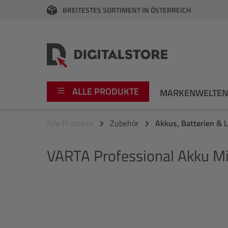
BREITESTES SORTIMENT IN ÖSTERREICH
springen
Zur Hauptnavigation springen
ALLE PRODUKTE
MARKENWELTE
Alle Produkte
Zubehör
Akkus, Batterien & 
Foto
Canon
VARTA
Professional Akku Mi
Video
Fujifilm
Audio
Leica Boutique
Bildergalerie überspringen
Apple
Nikon