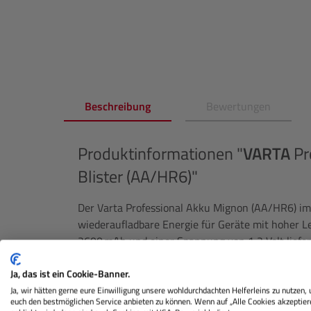
Beschreibung
Bewertungen
Produktinformationen "
VARTA
Pr
Blister (AA/HR6)"
Der Varta Professional Akku Mignon (AA/HR6) im p
wiederaufladbare Energie für Geräte mit hoher L
2600 mAh und einer Spannung von 1,2 Volt liefe
ausdauernde Leistung und ist ideal für den Einsat
Taschenlampen oder kabellosen Eingabegeräten g
Ja, das ist ein Cookie-Banner.
Ja, wir hätten gerne eure Einwilligung unsere wohldurchdachten Helferleins zu nutzen,
Langlebig, umweltfreundlich und universell eins
euch den bestmöglichen Service anbieten zu können. Wenn auf „Alle Cookies akzeptier