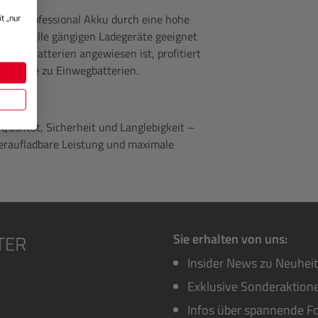
rta Professional Akku durch eine hohe
t „nur
ist für alle gängigen Ladegeräte geeignet
ig auf Batterien angewiesen ist, profitiert
ernative zu Einwegbatterien.
Qualität, Sicherheit und Langlebigkeit –
deraufladbare Leistung und maximale
Sie erhalten von uns:
Insider News zu Neuhei
Exklusive Sonderaktione
Infos über spannende Fo