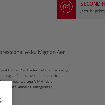
SECOND 
Jetzt Ihr geb
ofessional Akku Mignon 4er
raktischen 4er Blister bietet zuverlässige,
eistungsaufnahme. Mit einer Kapazität von
rt dieser hochwertige NiMH-Akku
z in Digitalkameras, Blitzgeräten,
eeignet.
 um
etzbar
en“