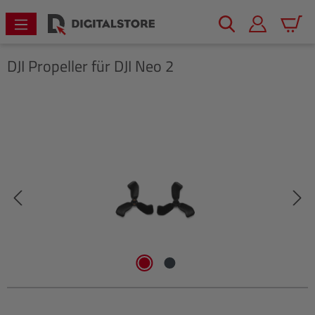
alt springen
Warenk
DJI
Propeller für DJI Neo 2
Bildergalerie überspringen