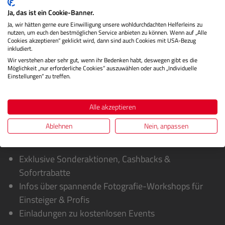
entwickelt,…
Mehr
Ja, das ist ein Cookie-Banner.
Herstellerinformationen
Ja, wir hätten gerne eure Einwilligung unsere wohldurchdachten Helferleins zu
nutzen, um euch den bestmöglichen Service anbieten zu können. Wenn auf „Alle
Cookies akzeptieren“ geklickt wird, dann sind auch Cookies mit USA-Bezug
Bewertungen
inkludiert.
Wir verstehen aber sehr gut, wenn ihr Bedenken habt, deswegen gibt es die
Möglichkeit „nur erforderliche Cookies“ auszuwählen oder auch „Individuelle
Einstellungen“ zu treffen.
Alle akzeptieren
Ablehnen
Nein, anpassen
Sie erhalten von uns:
Exklusive Sonderaktionen, Cashbacks &
Sofortrabatte
Infos über spannende Fotografie-Workshops für
Einsteiger & Profis
Einladungen zu kostenlosen Events