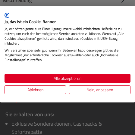
Beschreibung
Der Hollyland Pyro Ultra RX ist ein leistungsstarker
Ja, das ist ein Cookie-Banner.
Videoempfänger, der für professionelle drahtlose
Ja, wir hätten gerne eure Einwilligung unsere wohldurchdachten Helferleins zu
Bildübertragungen in a…
Mehr
nutzen, um euch den bestmöglichen Service anbieten zu können. Wenn auf „Alle
Cookies akzeptieren“ geklickt wird, dann sind auch Cookies mit USA-Bezug
Herstellerinformationen
inkludiert.
Wir verstehen aber sehr gut, wenn ihr Bedenken habt, deswegen gibt es die
Möglichkeit „nur erforderliche Cookies“ auszuwählen oder auch „Individuelle
Bewertungen
Einstellungen“ zu treffen.
Alle akzeptieren
Ablehnen
Nein, anpassen
Sie erhalten von uns:
Exklusive Sonderaktionen, Cashbacks &
Sofortrabatte