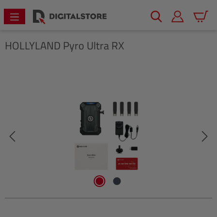
alt springen
Warenk
HOLLYLAND
Pyro Ultra RX
Bildergalerie überspringen