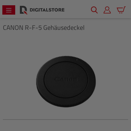
alt springen
Warenk
CANON
R-F-5 Gehäusedeckel
Bildergalerie überspringen