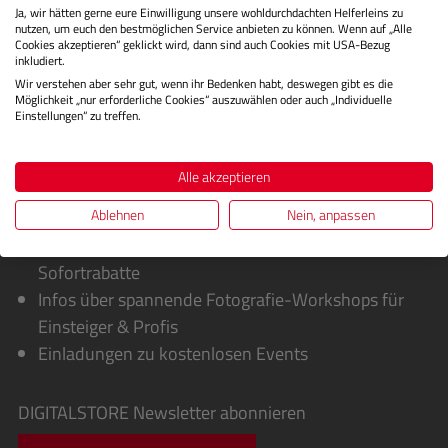
Ja, wir hätten gerne eure Einwilligung unsere wohldurchdachten Helferleins zu
Bewertungen
nutzen, um euch den bestmöglichen Service anbieten zu können. Wenn auf „Alle
Cookies akzeptieren“ geklickt wird, dann sind auch Cookies mit USA-Bezug
inkludiert.
Wir verstehen aber sehr gut, wenn ihr Bedenken habt, deswegen gibt es die
Möglichkeit „nur erforderliche Cookies“ auszuwählen oder auch „Individuelle
Einstellungen“ zu treffen.
Alle akzeptieren
Sie erhalten von uns:
Ablehnen
Nein, anpassen
Exklusive Sonderaktionen, Cashbacks &
Sofortrabatte
Infos über spannende Fotografie-Workshops für
Einsteiger & Profis
Einladungen zu kostenlosen Events
DIGITALSTORE
Newsletter abonnieren