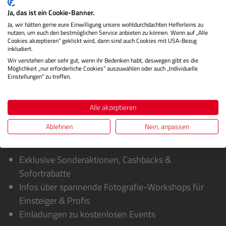
Luftbildaufnahmen und…
Mehr
Ja, das ist ein Cookie-Banner.
Herstellerinformationen
Ja, wir hätten gerne eure Einwilligung unsere wohldurchdachten Helferleins zu
nutzen, um euch den bestmöglichen Service anbieten zu können. Wenn auf „Alle
Cookies akzeptieren“ geklickt wird, dann sind auch Cookies mit USA-Bezug
Bewertungen
inkludiert.
Wir verstehen aber sehr gut, wenn ihr Bedenken habt, deswegen gibt es die
Möglichkeit „nur erforderliche Cookies“ auszuwählen oder auch „Individuelle
Einstellungen“ zu treffen.
Alle akzeptieren
Ablehnen
Nein, anpassen
Sie erhalten von uns:
Exklusive Sonderaktionen, Cashbacks &
Sofortrabatte
Infos über spannende Fotografie-Workshops für
Einsteiger & Profis
Einladungen zu kostenlosen Events