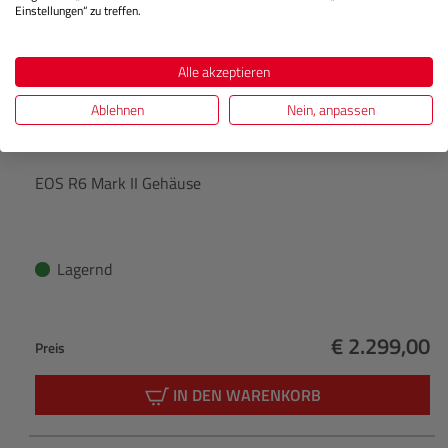
Einstellungen“ zu treffen.
Alle akzeptieren
Ablehnen
Nein, anpassen
EOS R6 Mark II Gehäuse
Lagernd
€ 2.299,00
Preis
Regulärer Pr
IN DEN WARENKORB