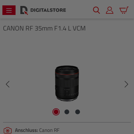
alt springen
Warenk
CANON
RF 35mm F1.4 L VCM
Bildergalerie überspringen
Anschluss:
Canon RF