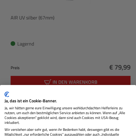
AIR UV silber (67mm)
Lagernd
€ 79,99
Preis
Regulärer
IN DEN WARENKORB
Ja, das ist ein Cookie-Banner.
Produktgalerie überspringen
Kunden kauften auch
Ja, wir hätten gerne eure Einwilligung unsere wohldurchdachten Helferleins zu
nutzen, um euch den bestmöglichen Service anbieten zu können. Wenn auf „Alle
Cookies akzeptieren“ geklickt wird, dann sind auch Cookies mit USA-Bezug
inkludiert.
Wir verstehen aber sehr gut, wenn ihr Bedenken habt, deswegen gibt es die
Möglichkeit „nur erforderliche Cookies“ auszuwählen oder auch „Individuelle