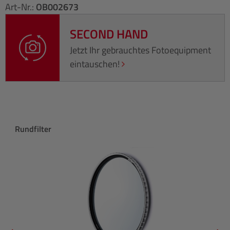
Art-Nr.:
OB002673
SECOND HAND
Jetzt Ihr gebrauchtes Fotoequipment
eintauschen!
Produktgalerie überspringen
Rundfilter