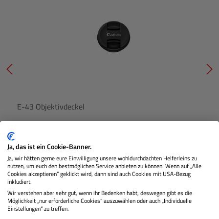
E-43 Objektivdeckel
Ja, das ist ein Cookie-Banner.
Lagernd
Ja, wir hätten gerne eure Einwilligung unsere wohldurchdachten Helferleins zu
nutzen, um euch den bestmöglichen Service anbieten zu können. Wenn auf „Alle
Cookies akzeptieren“ geklickt wird, dann sind auch Cookies mit USA-Bezug
inkludiert.
€ 5,99
Preis
Wir verstehen aber sehr gut, wenn ihr Bedenken habt, deswegen gibt es die
Reguläre
Möglichkeit „nur erforderliche Cookies“ auszuwählen oder auch „Individuelle
Einstellungen“ zu treffen.
IN DEN WARENKORB