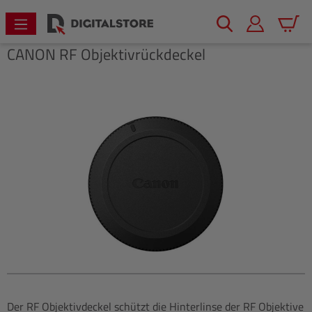
alt springen
Warenk
CANON
RF Objektivrückdeckel
Bildergalerie überspringen
Der RF Objektivdeckel schützt die Hinterlinse der RF Objektive