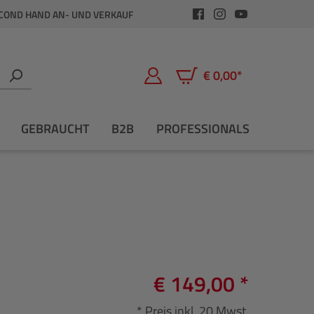
COND HAND AN- UND VERKAUF
€ 0,00*
Warenkorb enthält 0 Positio
GEBRAUCHT
B2B
PROFESSIONALS
€ 149,00 *
* Preis inkl. 20 Mwst.