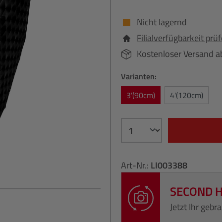
Nicht lagernd
Filialverfügbarkeit prü
Kostenloser Versand a
Varianten:
3'(90cm)
4'(120cm)
Art-Nr.:
LI003388
SECOND 
Jetzt Ihr geb