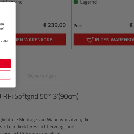
cht Lagernd
Lagernd
€ 239,00
€
 um
Preis
en“
Regulärer Preis:
R
IN DEN WARENKORB
IN DEN WARENKO
t „nur
en
Bewertungen
O
RFi Softgrid 50° 3'(90cm)
glicht die Montage von Wabenvorsätzen, die
ird ein direkteres Licht erzeugt und
isere Lichtführung ermöglicht.