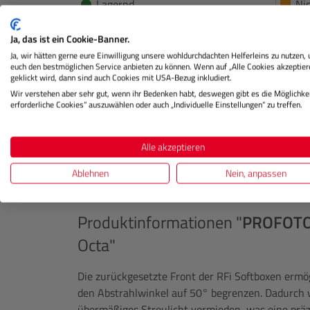
Lagernd
Ni
Ja, das ist ein Cookie-Banner.
€ 99,00
Ja, wir hätten gerne eure Einwilligung unsere wohldurchdachten Helferleins zu nutzen,
Preis
Preis
euch den bestmöglichen Service anbieten zu können. Wenn auf „Alle Cookies akzeptier
Regulärer Preis:
geklickt wird, dann sind auch Cookies mit USA-Bezug inkludiert.
IN DEN WARENKORB
Wir verstehen aber sehr gut, wenn ihr Bedenken habt, deswegen gibt es die Möglichkei
erforderliche Cookies“ auszuwählen oder auch „Individuelle Einstellungen“ zu treffen.
Alle akzeptieren
Ablehnen
Nein, anpassen
Beschreibung
Herstellerinformation
Produktinformationen "
PROFOT
Octa"
Die zurückgesetzte Front der RFi Softboxen ermö
den Abstrahlwinkel auf 50° begrenzen. Dadurch w
übermäßiges Streulicht vermieden, was eine präz