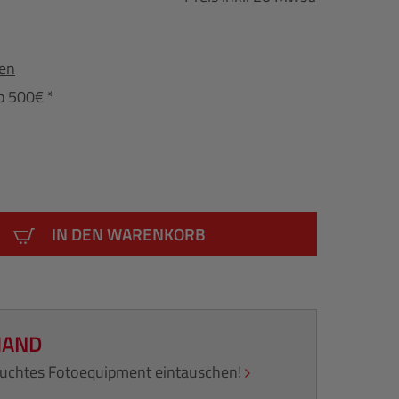
fen
b 500€ *
IN DEN WARENKORB
HAND
rauchtes Fotoequipment eintauschen!