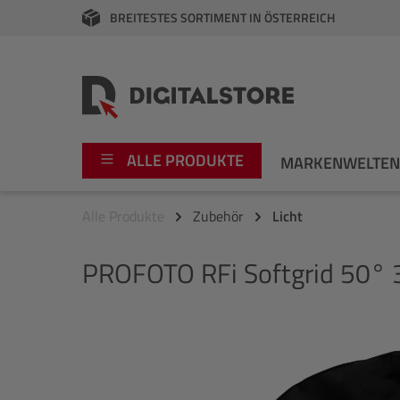
BREITESTES SORTIMENT IN ÖSTERREICH
springen
Zur Hauptnavigation springen
ALLE PRODUKTE
MARKENWELTE
Alle Produkte
Zubehör
Licht
Foto
Canon
PROFOTO
RFi Softgrid 50° 
Video
Fujifilm
Audio
Leica Boutique
Bildergalerie überspringen
Apple
Nikon