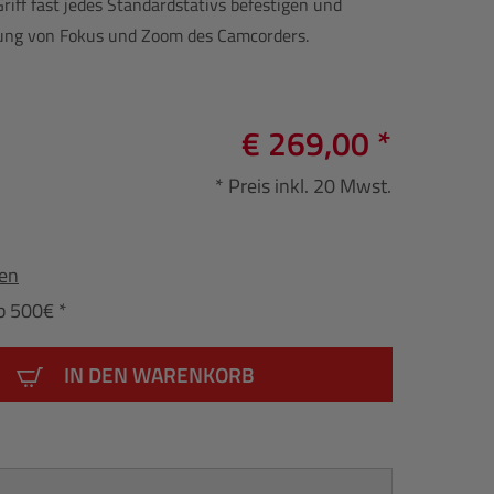
riff fast jedes Standardstativs befestigen und
rung von Fokus und Zoom des Camcorders.
€ 269,00 *
* Preis inkl. 20 Mwst.
fen
b 500€ *
IN DEN WARENKORB