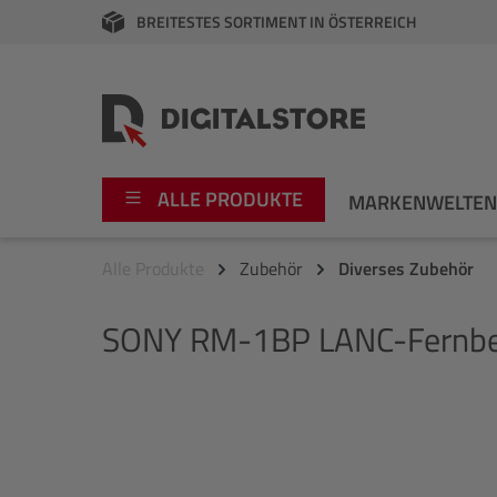
BREITESTES SORTIMENT IN ÖSTERREICH
springen
Zur Hauptnavigation springen
ALLE PRODUKTE
MARKENWELTE
Alle Produkte
Zubehör
Diverses Zubehör
Foto
Canon
SONY
RM-1BP LANC-Fernbe
Video
Fujifilm
Audio
Leica Boutique
Bildergalerie überspringen
Apple
Nikon