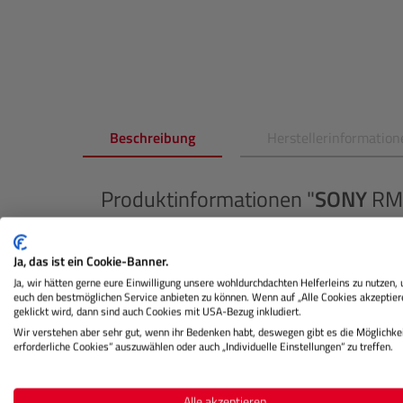
Beschreibung
Herstellerinformation
Produktinformationen "
SONY
RM-
Die Sony RM-1BP LANC-Fernbedienung ist ein unv
HDV- und DVCAM-Camcordern mit LANC-Anschluss
Ja, das ist ein Cookie-Banner.
Fernbedienung lässt sich einfach am Griff fast je
Ja, wir hätten gerne eure Einwilligung unsere wohldurchdachten Helferleins zu nutzen,
euch den bestmöglichen Service anbieten zu können. Wenn auf „Alle Cookies akzeptier
ermöglicht die präzise Steuerung von Fokus und
geklickt wird, dann sind auch Cookies mit USA-Bezug inkludiert.
Wir verstehen aber sehr gut, wenn ihr Bedenken habt, deswegen gibt es die Möglichkei
Die Fernbedienung bietet außerdem eine zuverlä
erforderliche Cookies“ auszuwählen oder auch „Individuelle Einstellungen“ zu treffen.
und Wiedergabe, damit Sie nie wieder eine wicht
Mit drei verschiedenen Zoomgeschwindigkeiten h
Alle akzeptieren