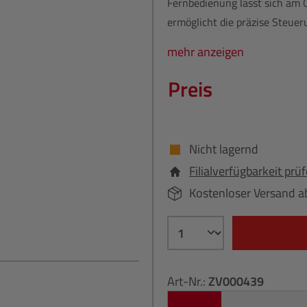
Fernbedienung lässt sich am G
ermöglicht die präzise Steue
mehr anzeigen
Preis
Nicht lagernd
Filialverfügbarkeit prü
Kostenloser Versand a
Art-Nr.:
ZV000439