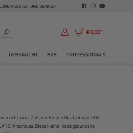
COND HAND AN- UND VERKAUF
€ 0,00*
Warenkorb enthält 0 Positio
GEBRAUCHT
B2B
PROFESSIONALS
nverzichtbares Zubehör für alle Besitzer von HDV-
ANC-Anschluss. Diese kleine, kabelgebundene