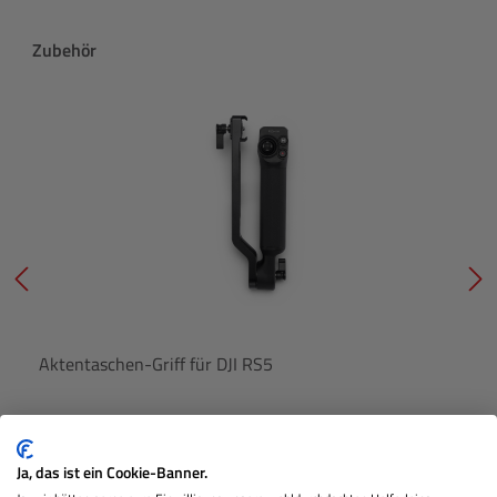
Produktgalerie überspringen
Zubehör
Aktentaschen-Griff für DJI RS5
Nicht Lagernd
Ja, das ist ein Cookie-Banner.