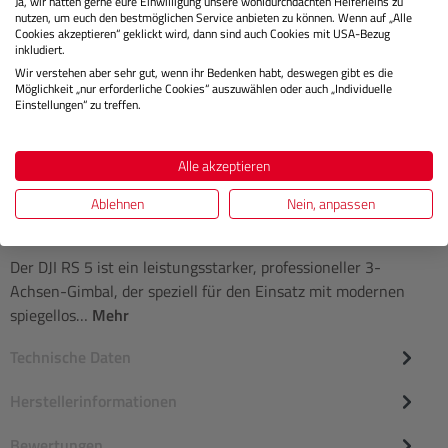
Ja, wir hätten gerne eure Einwilligung unsere wohldurchdachten Helferleins zu
nutzen, um euch den bestmöglichen Service anbieten zu können. Wenn auf „Alle
Cookies akzeptieren“ geklickt wird, dann sind auch Cookies mit USA-Bezug
€ 69,00
Preis
inkludiert.
Regulärer
Wir verstehen aber sehr gut, wenn ihr Bedenken habt, deswegen gibt es die
Möglichkeit „nur erforderliche Cookies“ auszuwählen oder auch „Individuelle
IN DEN WARENKORB
Einstellungen“ zu treffen.
Alle akzeptieren
Ablehnen
Nein, anpassen
Beschreibung
Der DJI RS 5 ist ein leistungsstarker, professioneller 3-
Achsen-Gimbal, der speziell für den Einsatz mit modernen
spiegellos…
Mehr
Technische Daten
Herstellerinformationen
Bewertungen