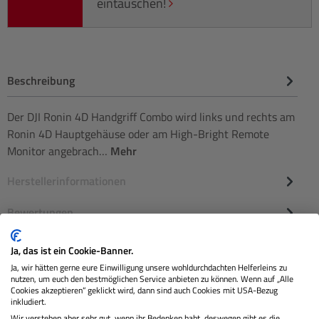
eintauschen!
Beschreibung
Der DJI Ronin 4D Handgriff Combo wird links und rechts am
Ronin 4D Hauptgehäuse oder am High-Bright Remote
Monitor angebrach…
Mehr
Herstellerinformationen
Bewertungen
Ja, das ist ein Cookie-Banner.
Ja, wir hätten gerne eure Einwilligung unsere wohldurchdachten Helferleins zu
nutzen, um euch den bestmöglichen Service anbieten zu können. Wenn auf „Alle
Cookies akzeptieren“ geklickt wird, dann sind auch Cookies mit USA-Bezug
inkludiert.
Wir verstehen aber sehr gut, wenn ihr Bedenken habt, deswegen gibt es die