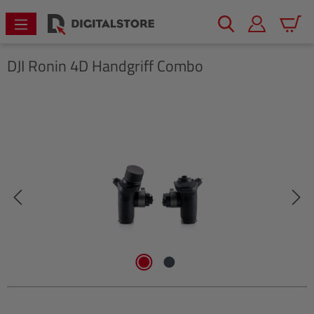
alt springen
Warenk
DJI
Ronin 4D Handgriff Combo
Bildergalerie überspringen