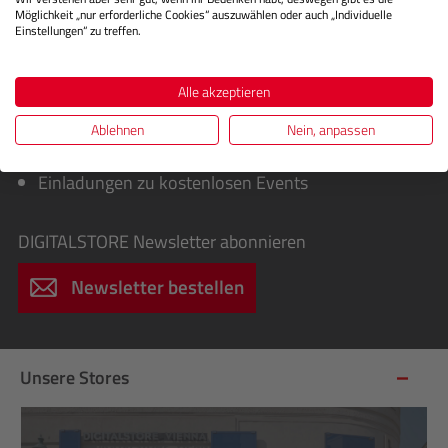
Möglichkeit „nur erforderliche Cookies“ auszuwählen oder auch „Individuelle
Einstellungen“ zu treffen.
Sie erhalten von uns:
Exklusive Sonderaktionen, Cashbacks &
Alle akzeptieren
Sofortrabatte
Infos über spannende Fotografie-Workshops für
Ablehnen
Nein, anpassen
Einsteiger & Profis
Einladungen zu kostenlosen Events
DIGITALSTORE
Newsletter abonnieren
Newsletter bestellen
Unsere Stores