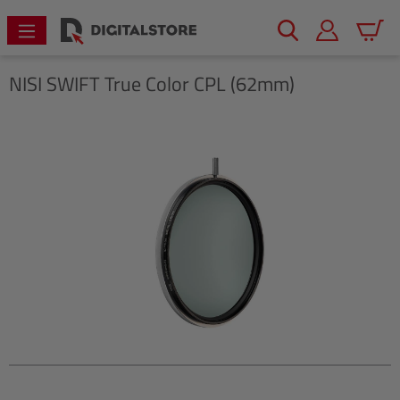
alt springen
Warenk
NISI
SWIFT True Color CPL (62mm)
Bildergalerie überspringen