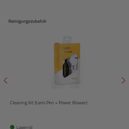
Produktgalerie überspringen
Reinigungszubehör
Cleaning Kit (Lens Pen + Power Blower)
Lagernd