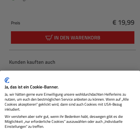
€ 19,99
Preis
Regulärer
IN DEN WARENKORB
Produktgalerie überspringen
Kunden kauften auch
Ja, das ist ein Cookie-Banner.
Ja, wir hätten gerne eure Einwilligung unsere wohldurchdachten Helferleins zu
nutzen, um euch den bestmöglichen Service anbieten zu können. Wenn auf „Alle
Cookies akzeptieren“ geklickt wird, dann sind auch Cookies mit USA-Bezug
inkludiert.
Wir verstehen aber sehr gut, wenn ihr Bedenken habt, deswegen gibt es die
Möglichkeit „nur erforderliche Cookies“ auszuwählen oder auch „Individuelle
Einstellungen“ zu treffen.