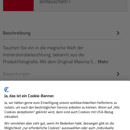
eintauschen!
Beschreibung
Tauchen Sie ein in die magische Welt der
Immersionsbeleuchtung, bekannt aus der
Produktfotografie. Mit dem Original Maxima S…
Mehr
Bewertungen
Ja, das ist ein Cookie-Banner.
Ja, wir hätten gerne eure Einwilligung unsere wohldurchdachten Helferleins zu
nutzen, um euch den bestmöglichen Service anbieten zu können. Wenn auf „Alle
Cookies akzeptieren“ geklickt wird, dann sind auch Cookies mit USA-Bezug
inkludiert.
Wir verstehen aber sehr gut, wenn ihr Bedenken habt, deswegen gibt es die
Möglichkeit „nur erforderliche Cookies“ auszuwählen oder auch „Individuelle
Sie erhalten von uns: