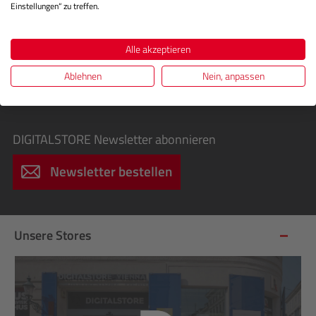
Einstellungen“ zu treffen.
Exklusive Sonderaktionen, Cashbacks &
Sofortrabatte
Alle akzeptieren
Infos über spannende Fotografie-Workshops für
Ablehnen
Nein, anpassen
Einsteiger & Profis
Einladungen zu kostenlosen Events
DIGITALSTORE
Newsletter abonnieren
Newsletter bestellen
Unsere Stores