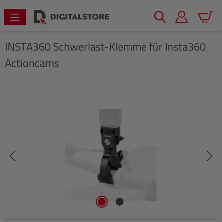
alt springen
Warenk
INSTA360
Schwerlast-Klemme für Insta360
Actioncams
Bildergalerie überspringen