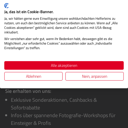
vielseitige Klemmhalterung, mit der sich Action-Kameras
sicher an untersc…
Mehr
Ja, das ist ein Cookie-Banner.
Ja, wir hätten gerne eure Einwilligung unsere wohldurchdachten Helferleins zu
Herstellerinformationen
nutzen, um euch den bestmöglichen Service anbieten zu können. Wenn auf „Alle
Cookies akzeptieren“ geklickt wird, dann sind auch Cookies mit USA-Bezug
inkludiert.
Bewertungen
Wir verstehen aber sehr gut, wenn ihr Bedenken habt, deswegen gibt es die
Möglichkeit „nur erforderliche Cookies“ auszuwählen oder auch „Individuelle
Einstellungen“ zu treffen.
Alle akzeptieren
Ablehnen
Nein, anpassen
Sie erhalten von uns:
Exklusive Sonderaktionen, Cashbacks &
Sofortrabatte
Infos über spannende Fotografie-Workshops für
Einsteiger & Profis