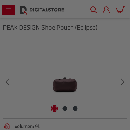
alt springen
Warenk
PEAK DESIGN
Shoe Pouch (Eclipse)
Bildergalerie überspringen
Volumen:
9L