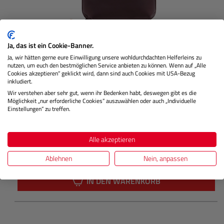
Ja, das ist ein Cookie-Banner.
Ja, wir hätten gerne eure Einwilligung unsere wohldurchdachten Helferleins zu
nutzen, um euch den bestmöglichen Service anbieten zu können. Wenn auf „Alle
Cookies akzeptieren“ geklickt wird, dann sind auch Cookies mit USA-Bezug
Tech Pouch Small (Eclipse)
inkludiert.
Wir verstehen aber sehr gut, wenn ihr Bedenken habt, deswegen gibt es die
Möglichkeit „nur erforderliche Cookies“ auszuwählen oder auch „Individuelle
Einstellungen“ zu treffen.
Nicht Lagernd
Alle akzeptieren
€ 59,99
Preis
Ablehnen
Nein, anpassen
Regulärer
IN DEN WARENKORB