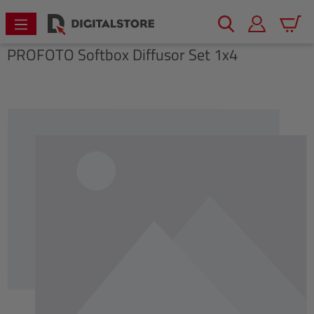
alt springen
Warenk
PROFOTO
Softbox Diffusor Set 1x4
Bildergalerie überspringen