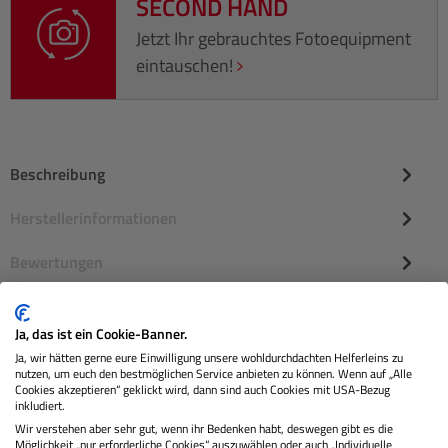
SECOND HAND
Jetzt Ihr gebrauchtes Fotoequipment
eintauschen!
Beschreibung
Herstellerinformationen
Bewertungen
Ja, das ist ein Cookie-Banner.
Ja, wir hätten gerne eure Einwilligung unsere wohldurchdachten Helferleins zu
nutzen, um euch den bestmöglichen Service anbieten zu können. Wenn auf „Alle
Cookies akzeptieren“ geklickt wird, dann sind auch Cookies mit USA-Bezug
inkludiert.
Wir verstehen aber sehr gut, wenn ihr Bedenken habt, deswegen gibt es die
Möglichkeit „nur erforderliche Cookies“ auszuwählen oder auch „Individuelle