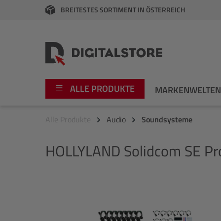
BREITESTES SORTIMENT IN ÖSTERREICH
springen
Zur Hauptnavigation springen
ALLE PRODUKTE
MARKENWELTE
Alle Produkte
Audio
Soundsysteme
Foto
Canon
HOLLYLAND
Solidcom SE Pr
Video
Fujifilm
Audio
Leica Boutique
Bildergalerie überspringen
Apple
Nikon