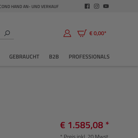
COND HAND AN- UND VERKAUF
€ 0,00*
Warenkorb enthält 0 Positio
GEBRAUCHT
B2B
PROFESSIONALS
€ 1.585,08 *
* Preis inkl. 20 Mwst.