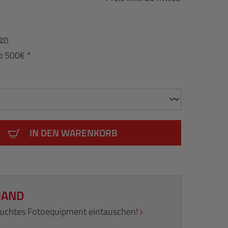
fen
b 500€ *
IN DEN WARENKORB
HAND
rauchtes Fotoequipment eintauschen!