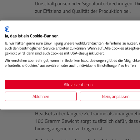
Umschaltpausen oder Signalunterbrechungen. Die
zur Effizienz und Qualität der Produktion bei.
Erweiterte Reichweite und flexible Nutzung
Mit einer zuverlässigen Reichweite von bis zu 4
Ja, das ist ein Cookie-Banner.
besonders flexible Einsatzweise – ideal für groß
Ja, wir hätten gerne eure Einwilligung unsere wohldurchdachten Helferleins zu nutzen,
euch den bestmöglichen Service anbieten zu können. Wenn auf „Alle Cookies akzeptier
Veranstaltungen mit weitläufigen Bühnenbereiche
geklickt wird, dann sind auch Cookies mit USA-Bezug inkludiert.
Rundstrahlantenne kann sowohl vorne als auch 
Wir verstehen aber sehr gut, wenn ihr Bedenken habt, deswegen gibt es die Möglichkei
die Signalqualität zu beeinträchtigen. Dank der 
erforderliche Cookies“ auszuwählen oder auch „Individuelle Einstellungen“ zu treffen.
die Übertragung selbst in funkintensiven Umgebu
Alle akzeptieren
Individuelle Headset-Nutzung und hoher Tragek
Ablehnen
Nein, anpassen
Ein weiteres Highlight ist die flexible Headset-
mithilfe eines Adapters ein 3,5-mm-Kopfhörer ans
Headsets über längere Zeiträume als unangenehm
186 Gramm Gewicht sorgt zusätzlich dafür, dass 
hinweg angenehm zu tragen ist.