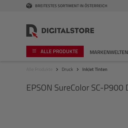
BREITESTES SORTIMENT IN ÖSTERREICH
springen
Zur Hauptnavigation springen
ALLE PRODUKTE
MARKENWELTE
Alle Produkte
Druck
InkJet Tinten
Foto
Canon
EPSON
SureColor SC-P900 D
Video
Fujifilm
Audio
Leica Boutique
Bildergalerie überspringen
Apple
Nikon