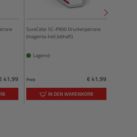
atrone
SureColor SC-P900 Druckerpatrone
SureColor
(magenta-hell,lebhaft)
(fotoschwa
Lagernd
Lagern
€ 41,99
€ 41,99
Preis
Preis
Regulärer Preis:
Regulärer Preis:
RB
IN DEN WARENKORB