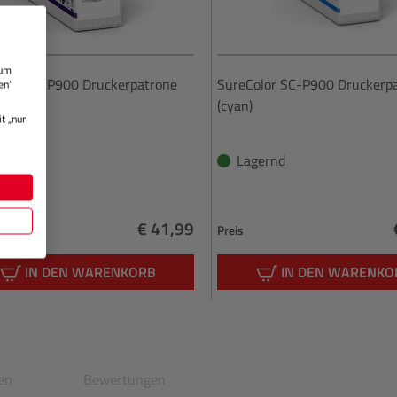
 um
olor SC-P900 Druckerpatrone
SureColor SC-P900 Druckerp
en“
t)
(cyan)
t „nur
gernd
Lagernd
€ 41,99
Preis
Regulärer Preis:
IN DEN WARENKORB
IN DEN WARENKO
en
Bewertungen