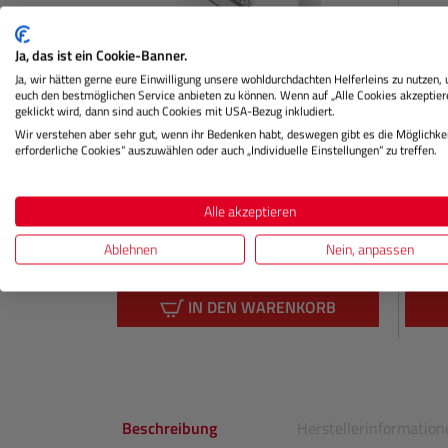
Ja, das ist ein Cookie-Banner.
Ja, wir hätten gerne eure Einwilligung unsere wohldurchdachten Helferleins zu nutzen,
SureColor SC-P900 Druckerpatrone
SureC
euch den bestmöglichen Service anbieten zu können. Wenn auf „Alle Cookies akzeptier
geklickt wird, dann sind auch Cookies mit USA-Bezug inkludiert.
(grau)
(violet
Wir verstehen aber sehr gut, wenn ihr Bedenken habt, deswegen gibt es die Möglichkei
erforderliche Cookies“ auszuwählen oder auch „Individuelle Einstellungen“ zu treffen.
Lagernd
La
Alle akzeptieren
Ablehnen
Nein, anpassen
€ 41,99
Preis
Preis
Regulärer Preis:
IN DEN WARENKORB
Beschreibung
Herstellerinformation