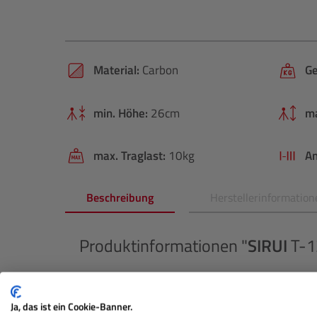
Material:
Carbon
Ge
min. Höhe:
26cm
m
max. Traglast:
10kg
An
Beschreibung
Herstellerinformation
Produktinformationen "
SIRUI
T-1
Das Reisestativ T-1205 aus Kohlefaser mit E-10-Ku
leichtes und tragbares Reisestativ, das sich durc
Ja, das ist ein Cookie-Banner.
kompaktes Maß zusammenfalten lässt und durch s