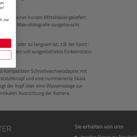
 um
en“
le und einer kurzen Mittelsäule geliefert,
t „nur
ive oder Makrofotografie ausgetauscht
sperrig oder zu langsam ist, z.B. bei Sport-
nd in ein voll ausgestattetes Einbeinstativ
ss kompatiblen Schnellwechseladapter mit
ststellknopf und eine nummerierte Skala
gt der Kopf über eine Wasserwaage zur
ertikalen Ausrichtung der Kamera.
Sie erhalten von uns:
Insider News zu Neuhei