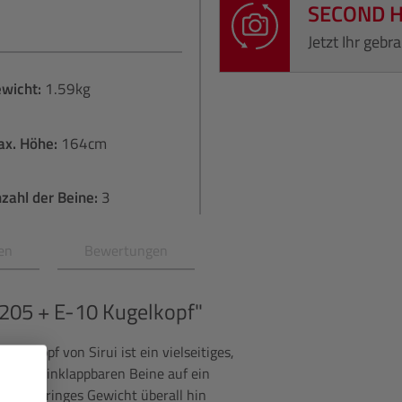
SECOND 
Jetzt Ihr geb
wicht:
1.59kg
ax. Höhe:
164cm
zahl der Beine:
3
en
Bewertungen
205 + E-10 Kugelkopf"
gelkopf von Sirui ist ein vielseitiges,
h seine einklappbaren Beine auf ein
ein geringes Gewicht überall hin