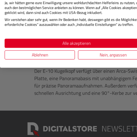
Ja, wir hätten gerne eure Einwilligung unsere wohldurchdachten Helferleins zu nutzen,
mitgenommen werden kann.
euch den bestmöglichen Service anbieten zu können. Wenn auf „Alle Cookies akzeptier
geklickt wird, dann sind auch Cookies mit USA-Bezug inkludiert.
Das T-1205 wird mit einer vollständigen Mittelsäu
Wir verstehen aber sehr gut, wenn ihr Bedenken habt, deswegen gibt es die Möglichkei
die leicht gegen eine niedrige Aufnahmeperspekt
erforderliche Cookies“ auszuwählen oder auch „Individuelle Einstellungen“ zu treffen.
werden können.
Alle akzeptieren
In Situationen, in denen ein komplettes Stativ zu 
oder Tieraufnahmen, kann ein Bein abgeschraubt u
Ablehnen
Nein, anpassen
umgewandelt werden.
Der E-10 Kugelkopf verfügt über einen Arca-Swi
Platte, eine Panoramabasis mit unabhängigem Fe
für präzise Panoramaaufnahmen. Außerdem verfü
schnellen Ausrichtung und eine 90°-Kerbe zur v