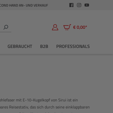
COND HAND AN- UND VERKAUF
€ 0,00*
Warenkorb enthält 0 Positio
GEBRAUCHT
B2B
PROFESSIONALS
hlefaser mit E-10-Kugelkopf von Sirui ist ein
gbares Reisestativ, das sich durch seine einklappbaren