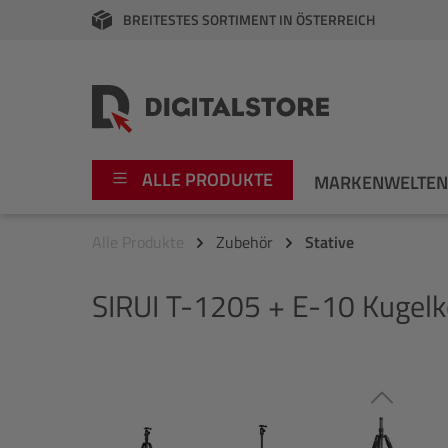
BREITESTES SORTIMENT IN ÖSTERREICH
springen
Zur Hauptnavigation springen
ALLE PRODUKTE
MARKENWELTE
Alle Produkte
Zubehör
Stative
Foto
Canon
SIRUI
T-1205 + E-10 Kugelk
Video
Fujifilm
Audio
Leica Boutique
Bildergalerie überspringen
Apple
Nikon