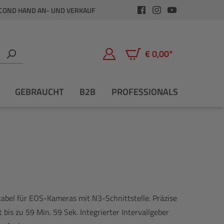
COND HAND AN- UND VERKAUF
€ 0,00*
Warenkorb enthält 0 Positio
GEBRAUCHT
B2B
PROFESSIONALS
abel für EOS-Kameras mit N3-Schnittstelle. Präzise
bis zu 59 Min. 59 Sek. Integrierter Intervallgeber