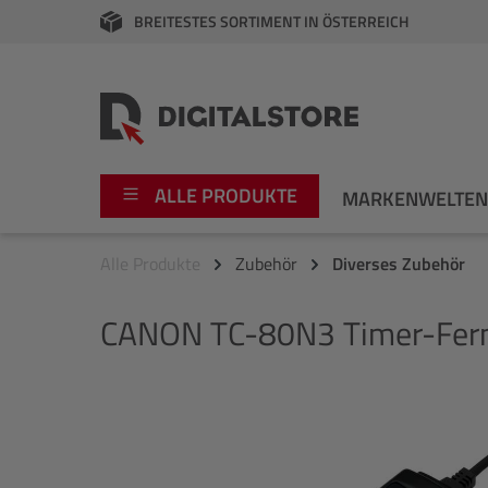
BREITESTES SORTIMENT IN ÖSTERREICH
springen
Zur Hauptnavigation springen
ALLE PRODUKTE
MARKENWELTE
Alle Produkte
Zubehör
Diverses Zubehör
Foto
Canon
CANON
TC-80N3 Timer-Fern
Video
Fujifilm
Audio
Leica Boutique
Bildergalerie überspringen
Apple
Nikon