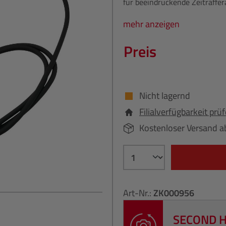
für beeindruckende Zeitraffe
mehr anzeigen
Preis
Nicht lagernd
Filialverfügbarkeit prü
Kostenloser Versand a
Art-Nr.:
ZK000956
SECOND 