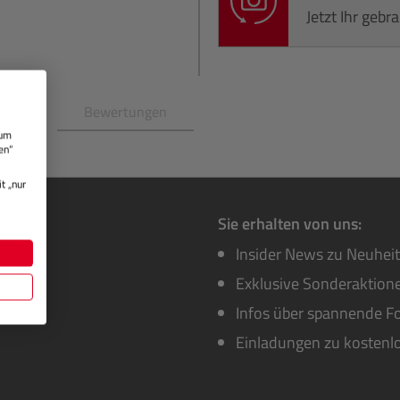
Jetzt Ihr geb
en
Bewertungen
 um
en“
t „nur
Sie erhalten von uns:
Insider News zu Neuhei
Exklusive Sonderaktione
Infos über spannende Fo
Einladungen zu kostenl