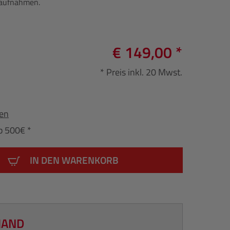
raufnahmen.
€ 149,00 *
* Preis inkl. 20 Mwst.
fen
b 500€ *
IN DEN WARENKORB
HAND