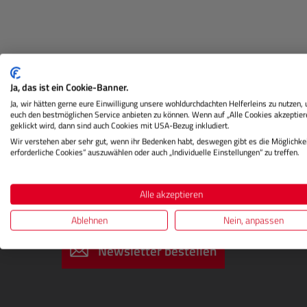
Beschreibung
Herstellerinformation
Ja, das ist ein Cookie-Banner.
Ja, wir hätten gerne eure Einwilligung unsere wohldurchdachten Helferleins zu nutzen,
euch den bestmöglichen Service anbieten zu können. Wenn auf „Alle Cookies akzeptier
geklickt wird, dann sind auch Cookies mit USA-Bezug inkludiert.
Wir verstehen aber sehr gut, wenn ihr Bedenken habt, deswegen gibt es die Möglichkei
erforderliche Cookies“ auszuwählen oder auch „Individuelle Einstellungen“ zu treffen.
Alle akzeptieren
DIGITALSTORE
Newsletter abonnieren
Ablehnen
Nein, anpassen
Newsletter bestellen