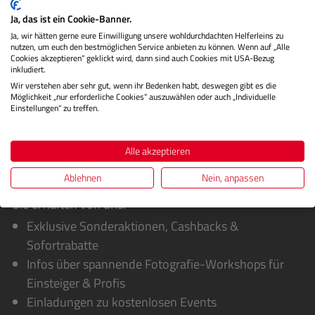
Halbtoncharakteristi…
Mehr
Ja, das ist ein Cookie-Banner.
Herstellerinformationen
Ja, wir hätten gerne eure Einwilligung unsere wohldurchdachten Helferleins zu
nutzen, um euch den bestmöglichen Service anbieten zu können. Wenn auf „Alle
Cookies akzeptieren“ geklickt wird, dann sind auch Cookies mit USA-Bezug
Bewertungen
inkludiert.
Wir verstehen aber sehr gut, wenn ihr Bedenken habt, deswegen gibt es die
Möglichkeit „nur erforderliche Cookies“ auszuwählen oder auch „Individuelle
Einstellungen“ zu treffen.
Alle akzeptieren
Ablehnen
Nein, anpassen
Sie erhalten von uns:
Exklusive Sonderaktionen, Cashbacks &
Sofortrabatte
Infos über spannende Fotografie-Workshops für
Einsteiger & Profis
Einladungen zu kostenlosen Events