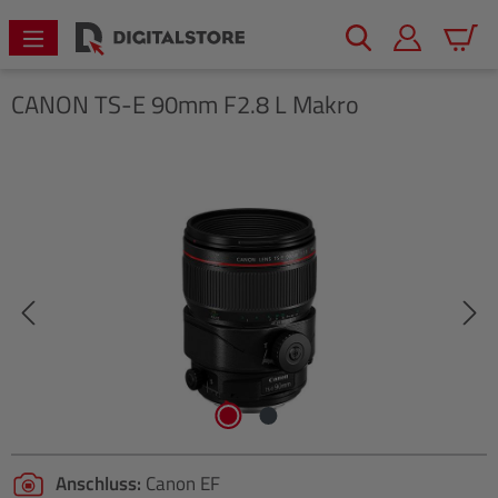
alt springen
Warenk
CANON
TS-E 90mm F2.8 L Makro
Bildergalerie überspringen
Anschluss:
Canon EF