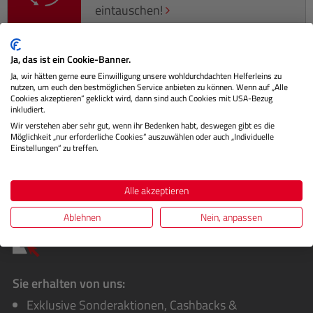
eintauschen!
Ja, das ist ein Cookie-Banner.
Ja, wir hätten gerne eure Einwilligung unsere wohldurchdachten Helferleins zu
Beschreibung
nutzen, um euch den bestmöglichen Service anbieten zu können. Wenn auf „Alle
Cookies akzeptieren“ geklickt wird, dann sind auch Cookies mit USA-Bezug
inkludiert.
Herstellerinformationen
Wir verstehen aber sehr gut, wenn ihr Bedenken habt, deswegen gibt es die
Möglichkeit „nur erforderliche Cookies“ auszuwählen oder auch „Individuelle
Bewertungen
Einstellungen“ zu treffen.
Alle akzeptieren
Ablehnen
Nein, anpassen
Sie erhalten von uns:
Exklusive Sonderaktionen, Cashbacks &