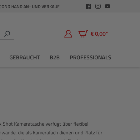
COND HAND AN- UND VERKAUF
€ 0,00*
Warenkorb enthält 0 Positio
GEBRAUCHT
B2B
PROFESSIONALS
k Shot Kameratasche verfügt über flexibel
nnwände, die als Kamerafach dienen und Platz für