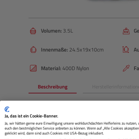
Volumen:
3.5L
Ge
Innenmaße:
24.5x19x10cm
A
Material:
400D Nylon
Fa
Beschreibung
Herstellerinformation
Produktinformationen "
CRUMPL
Kameratasche (light grey marle)"
Ja, das ist ein Cookie-Banner.
Ja, wir hätten gerne eure Einwilligung unsere wohldurchdachten Helferleins zu nutzen,
euch den bestmöglichen Service anbieten zu können. Wenn auf „Alle Cookies akzeptier
Das große Hauptfach der Track Shot Kameratasche 
geklickt wird, dann sind auch Cookies mit USA-Bezug inkludiert.