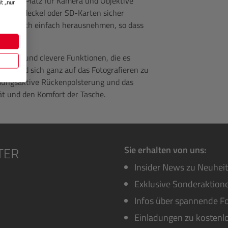
en und Platz für Kamera und Objektive
t „nur
 Objektivdeckel oder SD-Karten sicher
sich auch einfach herausnehmen, so dass
t.
l Platz und clevere Funktionen, die es
uen und sich ganz auf das Fotografieren zu
tmungsaktive Rückenpolsterung und das
ät und den Komfort der Tasche.
Sie erhalten von uns:
Insider News zu Neuhei
Exklusive Sonderaktione
Infos über spannende Fo
Einladungen zu kostenl