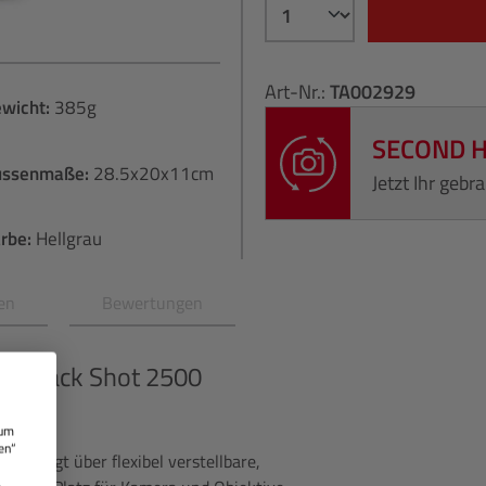
Art-Nr.:
TA002929
wicht:
385g
SECOND 
ussenmaße:
28.5x20x11cm
Jetzt Ihr geb
rbe:
Hellgrau
en
Bewertungen
ER
Track Shot 2500
 um
en“
verfügt über flexibel verstellbare,