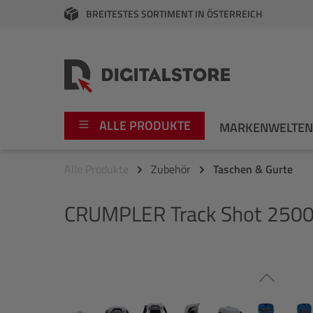
BREITESTES SORTIMENT IN ÖSTERREICH
springen
Zur Hauptnavigation springen
ALLE PRODUKTE
MARKENWELTE
Alle Produkte
Zubehör
Taschen & Gurte
Foto
Canon
CRUMPLER
Track Shot 2500
Video
Fujifilm
Audio
Leica Boutique
Bildergalerie überspringen
Apple
Nikon