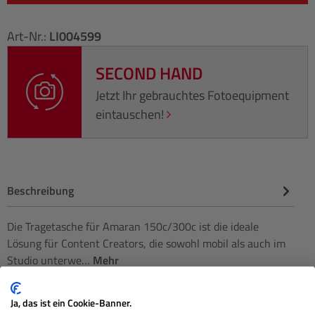
Art-Nr.:
LI004599
SECOND HAND
Jetzt Ihr gebrauchtes Fotoequipment
eintauschen!
Beschreibung
Die Tragetasche für Amaran 150c/300c ist die ideale
Lösung für Content Creators, die sowohl mobil als auch im
Studio unterwe…
Mehr
Herstellerinformationen
Ja, das ist ein Cookie-Banner.