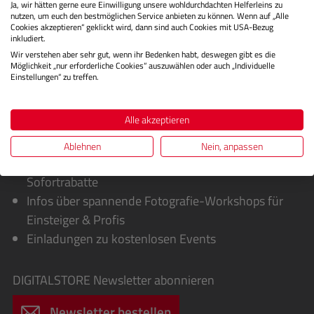
Bewertungen
Ja, wir hätten gerne eure Einwilligung unsere wohldurchdachten Helferleins zu
nutzen, um euch den bestmöglichen Service anbieten zu können. Wenn auf „Alle
Cookies akzeptieren“ geklickt wird, dann sind auch Cookies mit USA-Bezug
inkludiert.
Wir verstehen aber sehr gut, wenn ihr Bedenken habt, deswegen gibt es die
Möglichkeit „nur erforderliche Cookies“ auszuwählen oder auch „Individuelle
Einstellungen“ zu treffen.
Alle akzeptieren
Sie erhalten von uns:
Ablehnen
Nein, anpassen
Exklusive Sonderaktionen, Cashbacks &
Sofortrabatte
Infos über spannende Fotografie-Workshops für
Einsteiger & Profis
Einladungen zu kostenlosen Events
DIGITALSTORE
Newsletter abonnieren
Newsletter bestellen