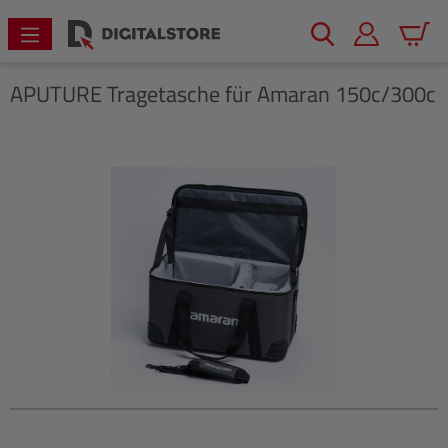
alt springen
Warenk
APUTURE
Tragetasche für Amaran 150c/300c
Bildergalerie überspringen