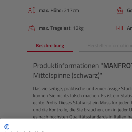
max. Höhe:
217cm
Ge
max. Tragelast:
12kg
An
Beschreibung
Herstellerinformation
Produktinformationen "
MANFRO
Mittelspinne (schwarz)"
Das vielseitige, praktische und zuverlässige Stud
können Sie nichts falsch machen. Es ist ein Stativ
echte Profis. Dieses Stativ ist ein Muss für jeden
und die Kontrolle, die Sie brauchen, um in jede
es nach höchsten Qualitätsstandards in Italien he
es lange hält.