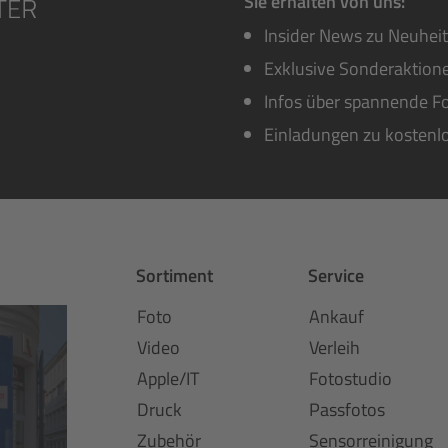
Sie erhalten von uns:
Insider News zu Neuhei
Exklusive Sonderaktione
Infos über spannende Fo
Einladungen zu kostenl
Sortiment
Service
Foto
Ankauf
Video
Verleih
Apple/IT
Fotostudio
Druck
Passfotos
Zubehör
Sensorreinigung