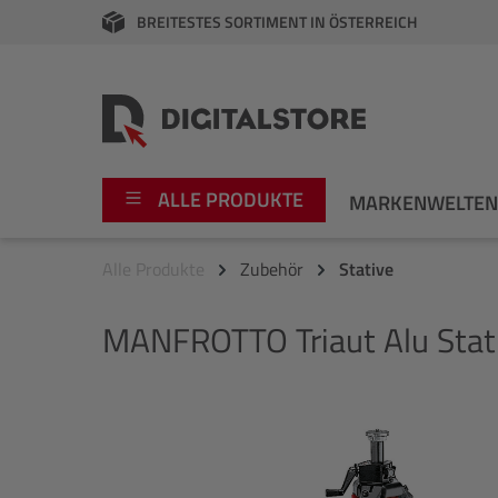
BREITESTES SORTIMENT IN ÖSTERREICH
springen
Zur Hauptnavigation springen
ALLE PRODUKTE
MARKENWELTE
Alle Produkte
Zubehör
Stative
Foto
Canon
MANFROTTO
Triaut Alu Stat
Video
Fujifilm
Audio
Leica Boutique
Bildergalerie überspringen
Apple
Nikon