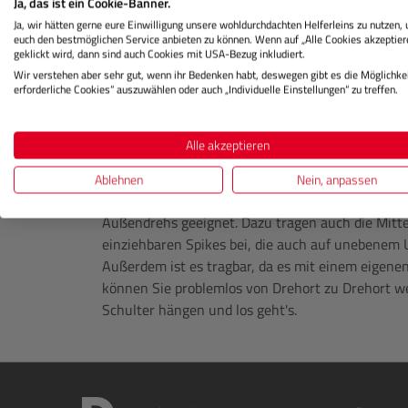
Ja, das ist ein Cookie-Banner.
Dieses dynamische Studiostativ verfügt über ei
Ja, wir hätten gerne eure Einwilligung unsere wohldurchdachten Helferleins zu nutzen,
angefangen bei der cleveren automatischen Bein
euch den bestmöglichen Service anbieten zu können. Wenn auf „Alle Cookies akzeptier
ein Bein lösen, um Ihre Position zu verändern, ode
geklickt wird, dann sind auch Cookies mit USA-Bezug inkludiert.
Wir verstehen aber sehr gut, wenn ihr Bedenken habt, deswegen gibt es die Möglichkei
intelligent zu arbeiten. Für noch mehr Kontrolle
erforderliche Cookies“ auszuwählen oder auch „Individuelle Einstellungen“ zu treffen.
integriert, mit der Sie auf einen Blick den exak
verfügt er über eingebaute Teleskopstützen, die 
aktiviert werden können. So können Sie schnell u
Alle akzeptieren
einnehmen, ohne umständlich umstellen zu müs
Ablehnen
Nein, anpassen
Dieses vielseitige und benutzerfreundliche Stativ
Außendrehs geeignet. Dazu tragen auch die Mitt
einziehbaren Spikes bei, die auch auf unebenem 
Außerdem ist es tragbar, da es mit einem eigenen
können Sie problemlos von Drehort zu Drehort w
Schulter hängen und los geht's.