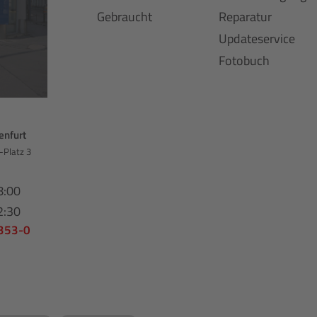
Gebraucht
Reparatur
Updateservice
Fotobuch
enfurt
-Platz 3
8:00
2:30
 353-0