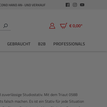
COND HAND AN- UND VERKAUF
€ 0,00*
Warenkorb enthält 0 Positio
GEBRAUCHT
B2B
PROFESSIONALS
d zuverlässige Studiostativ. Mit dem Triaut 058B
 falsch machen. Es ist ein Stativ für jede Situation