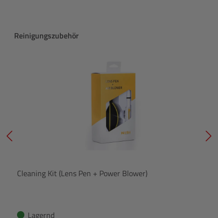
Produktgalerie überspringen
Reinigungszubehör
Cleaning Kit (Lens Pen + Power Blower)
Lagernd