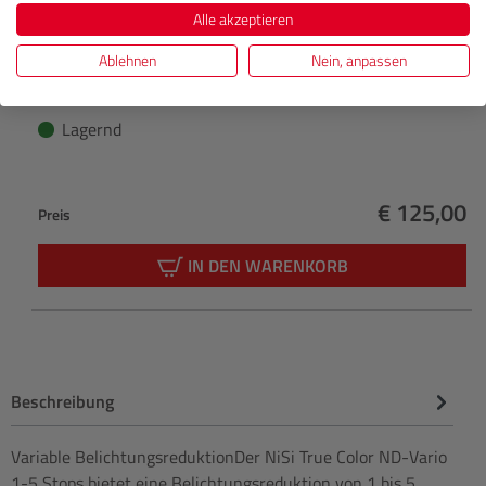
Alle akzeptieren
ND Vario 46mm 5-9 stops
Ablehnen
Nein, anpassen
Lagernd
€ 125,00
Preis
Regulärer 
IN DEN WARENKORB
Beschreibung
Variable BelichtungsreduktionDer NiSi True Color ND-Vario
1-5 Stops bietet eine Belichtungsreduktion von 1 bis 5