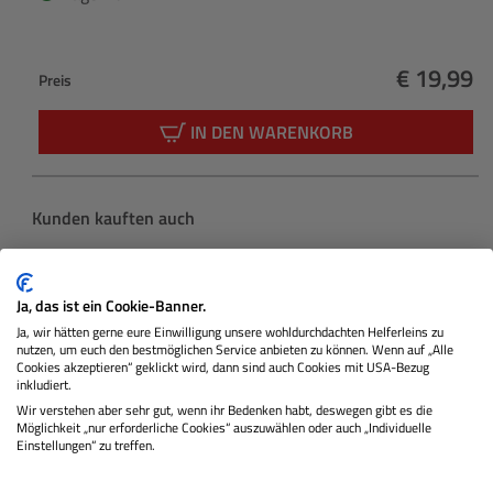
€ 19,99
Preis
Regulärer
IN DEN WARENKORB
Produktgalerie überspringen
Kunden kauften auch
Ja, das ist ein Cookie-Banner.
Ja, wir hätten gerne eure Einwilligung unsere wohldurchdachten Helferleins zu
nutzen, um euch den bestmöglichen Service anbieten zu können. Wenn auf „Alle
Cookies akzeptieren“ geklickt wird, dann sind auch Cookies mit USA-Bezug
inkludiert.
Wir verstehen aber sehr gut, wenn ihr Bedenken habt, deswegen gibt es die
Möglichkeit „nur erforderliche Cookies“ auszuwählen oder auch „Individuelle
Einstellungen“ zu treffen.