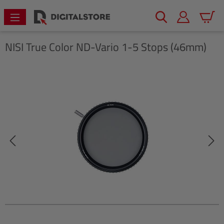
alt springen
Warenk
NISI
True Color ND-Vario 1-5 Stops (46mm)
Bildergalerie überspringen