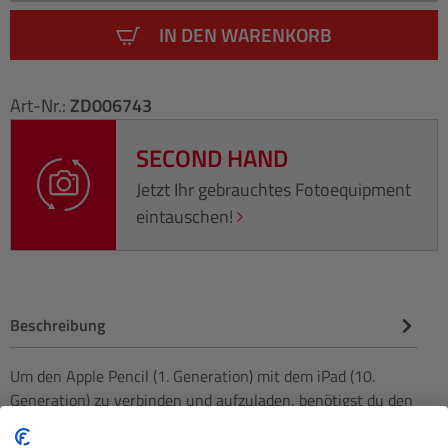
IN DEN WARENKORB
Art-Nr.:
ZD006743
SECOND HAND
Jetzt Ihr gebrauchtes Fotoequipment
eintauschen!
Beschreibung
Um den Apple Pencil (1. Generation) mit dem iPad (10.
Generation) zu verbinden und aufzuladen, benötigst du den
praktischen…
Mehr