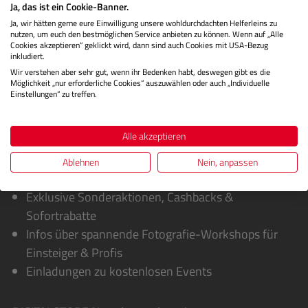
Ja, das ist ein Cookie-Banner.
Herstellerinformationen
Ja, wir hätten gerne eure Einwilligung unsere wohldurchdachten Helferleins zu
nutzen, um euch den bestmöglichen Service anbieten zu können. Wenn auf „Alle
Bewertungen
Cookies akzeptieren“ geklickt wird, dann sind auch Cookies mit USA-Bezug
inkludiert.
Wir verstehen aber sehr gut, wenn ihr Bedenken habt, deswegen gibt es die
Möglichkeit „nur erforderliche Cookies“ auszuwählen oder auch „Individuelle
Einstellungen“ zu treffen.
Alle akzeptieren
Ablehnen
Nein, anpassen
Sie erhalten von uns:
Exklusive Sonderaktionen, Cashbacks &
Sofortrabatte
Infos über spannende Fotografie-Workshops für
Einsteiger & Profis
Einladungen zu kostenlosen Events