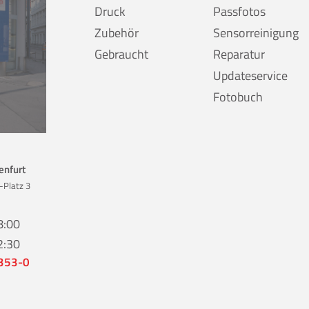
Druck
Passfotos
Zubehör
Sensorreinigung
Gebraucht
Reparatur
Updateservice
Fotobuch
enfurt
-Platz 3
8:00
2:30
 353-0