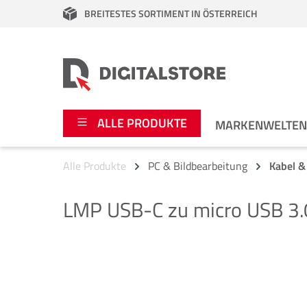
BREITESTES SORTIMENT IN ÖSTERREICH
springen
Zur Hauptnavigation springen
ALLE PRODUKTE
MARKENWELTE
Alle Produkte
PC & Bildbearbeitung
Kabel &
Foto
Canon
LMP
USB-C zu micro USB 3.
Video
Fujifilm
Audio
Leica Boutique
Bildergalerie überspringen
Apple
Nikon