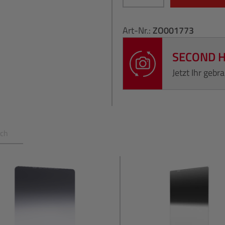
Art-Nr.:
ZO001773
SECOND 
Jetzt Ihr geb
uch