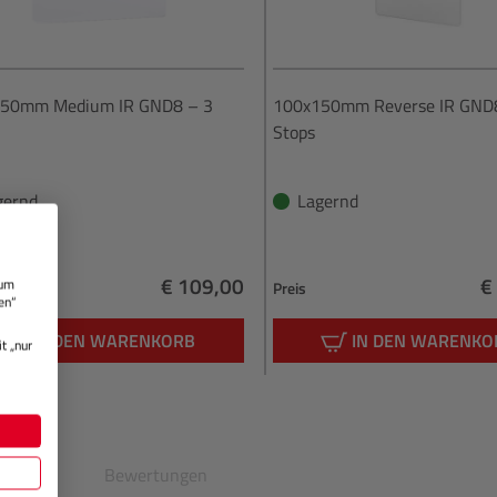
50mm Medium IR GND8 – 3
100x150mm Reverse IR GND
Stops
gernd
Lagernd
€ 109,00
€
 um
Preis
en“
Regulärer Preis:
R
IN DEN WARENKORB
IN DEN WARENKO
t „nur
en
Bewertungen