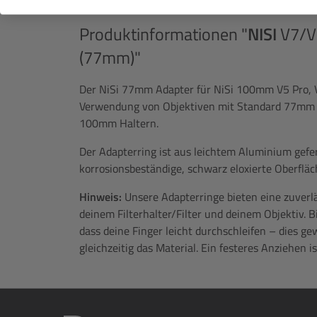
Produktinformationen "
NISI
V7/V
(77mm)"
Der NiSi 77mm Adapter für NiSi 100mm V5 Pro, V6
Verwendung von Objektiven mit Standard 77mm F
100mm Haltern.
Der Adapterring ist aus leichtem Aluminium gefer
korrosionsbeständige, schwarz eloxierte Oberfläc
Hinweis:
Unsere Adapterringe bieten eine zuverl
deinem Filterhalter/Filter und deinem Objektiv. Bi
dass deine Finger leicht durchschleifen – dies g
gleichzeitig das Material. Ein festeres Anziehen is