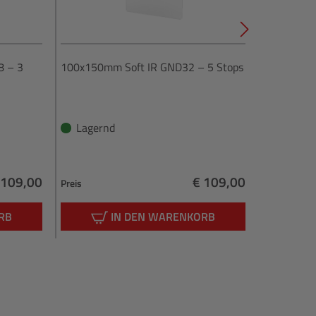
8 – 3
100x150mm Soft IR GND32 – 5 Stops
V6 Landsca
100mm
Lagernd
Lagern
 109,00
€ 109,00
Preis
Preis
egulärer Preis:
Regulärer Preis:
RB
IN DEN WARENKORB