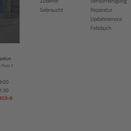
Zubehör
Sensorreinigung
Gebraucht
Reparatur
Updateservice
Fotobuch
enfurt
-Platz 3
8:00
2:30
 353-0