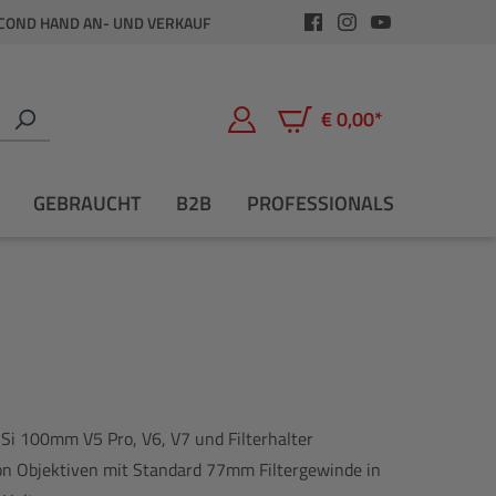
COND HAND AN- UND VERKAUF
€ 0,00*
Warenkorb enthält 0 Positio
GEBRAUCHT
B2B
PROFESSIONALS
Si 100mm V5 Pro, V6, V7 und Filterhalter
on Objektiven mit Standard 77mm Filtergewinde in