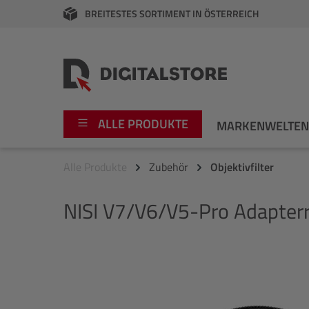
BREITESTES SORTIMENT IN ÖSTERREICH
springen
Zur Hauptnavigation springen
ALLE PRODUKTE
MARKENWELTE
Alle Produkte
Zubehör
Objektivfilter
Foto
Canon
NISI
V7/V6/V5-Pro Adapter
Video
Fujifilm
Audio
Leica Boutique
Bildergalerie überspringen
Apple
Nikon