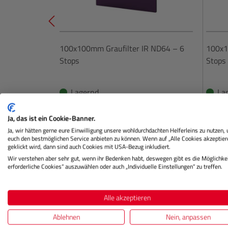
100x100mm Graufilter IR ND64 – 6
100x1
Stops
Stops
Lagernd
La
Ja, das ist ein Cookie-Banner.
€ 109,00
Ja, wir hätten gerne eure Einwilligung unsere wohldurchdachten Helferleins zu nutzen,
Preis
Preis
euch den bestmöglichen Service anbieten zu können. Wenn auf „Alle Cookies akzeptier
Regulärer Preis:
geklickt wird, dann sind auch Cookies mit USA-Bezug inkludiert.
IN DEN WARENKORB
Wir verstehen aber sehr gut, wenn ihr Bedenken habt, deswegen gibt es die Möglichkei
erforderliche Cookies“ auszuwählen oder auch „Individuelle Einstellungen“ zu treffen.
Alle akzeptieren
Ablehnen
Nein, anpassen
Beschreibung
Herstellerinformation